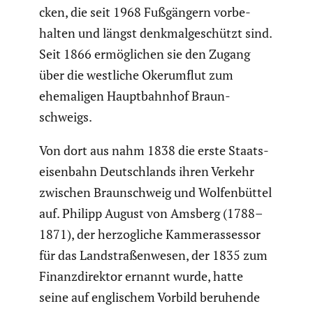
cken, die seit 1968 Fußgän­gern vorbe­
halten und längst denkmal­ge­schützt sind.
Seit 1866 ermög­li­chen sie den Zugang
über die westliche Okerum­flut zum
ehema­ligen Haupt­bahnhof Braun­
schweigs.
Von dort aus nahm 1838 die erste Staats­
ei­sen­bahn Deutsch­lands ihren Verkehr
zwischen Braun­schweig und Wolfen­büttel
auf. Philipp August von Amsberg (1788–
1871), der herzog­liche Kammer­as­sessor
für das Landstra­ßen­wesen, der 1835 zum
Finanz­di­rektor ernannt wurde, hatte
seine auf engli­schem Vorbild beruhende