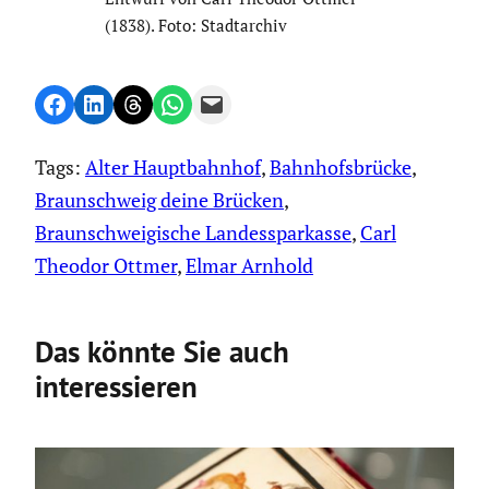
(1838). Foto: Stadt­ar­chiv
Share on Facebook
Share on LinkedIn
Share on Threads
Share on WhatsApp
Email this Page
Tags:
Alter Hauptbahnhof
, 
Bahnhofsbrücke
, 
Braunschweig deine Brücken
, 
Braunschweigische Landessparkasse
, 
Carl
Theodor Ottmer
, 
Elmar Arnhold
Das könnte Sie auch
interessieren