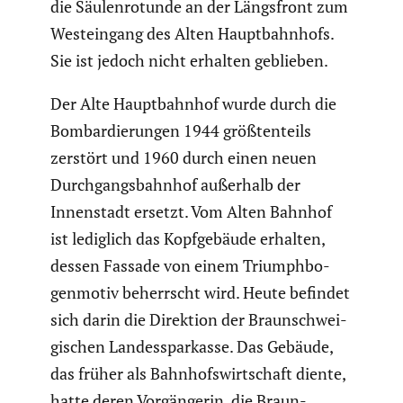
die Säulen­ro­tunde an der Längs­front zum
Westein­gang des Alten Haupt­bahn­hofs.
Sie ist jedoch nicht erhalten geblieben.
Der Alte Haupt­bahnhof wurde durch die
Bombar­die­rungen 1944 größten­teils
zerstört und 1960 durch einen neuen
Durch­gangs­bahnhof außerhalb der
Innen­stadt ersetzt. Vom Alten Bahnhof
ist lediglich das Kopfge­bäude erhalten,
dessen Fassade von einem Triumph­bo­
gen­motiv beherrscht wird. Heute befindet
sich darin die Direktion der Braun­schwei­
gi­schen Landes­spar­kasse. Das Gebäude,
das früher als Bahnhofs­wirt­schaft diente,
hatte deren Vorgän­gerin, die Braun­