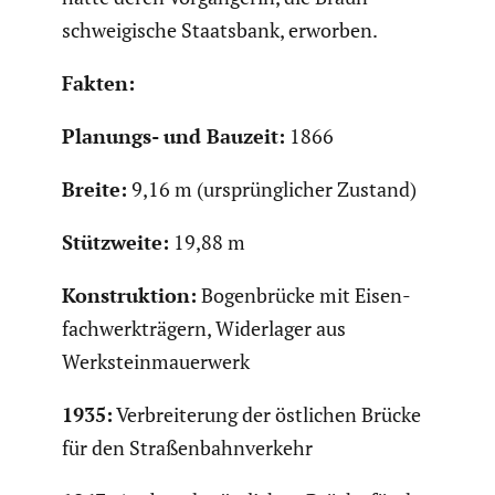
schwei­gi­sche Staats­bank, erworben.
Fakten:
Planungs- und Bauzeit:
1866
Breite:
9,16 m (ursprüng­li­cher Zustand)
Stütz­weite:
19,88 m
Konstruk­tion:
Bogen­brücke mit Eisen­
fach­werk­trä­gern, Wider­lager aus
Werkstein­mau­er­werk
1935:
Verbrei­te­rung der östlichen Brücke
für den Straßen­bahn­ver­kehr