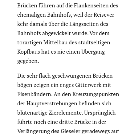
Brücken führen auf die Flanken­seiten des
ehema­ligen Bahnhofs, weil der Reise­ver­
kehr damals über die Längs­seiten des
Bahnhofs abgewi­ckelt wurde. Vor dem
torar­tigen Mittelbau des stadt­sei­tigen
Kopfbaus hat es nie einen Übergang
gegeben.
Die sehr flach geschwun­genen Brücken­
bögen zeigen ein enges Gitter­werk mit
Eisen­bän­dern. An den Kreuzungs­punkten
der Haupt­ver­stre­bungen befinden sich
blüten­ar­tige Zierele­mente. Ursprüng­lich
führte noch eine dritte Brücke in der
Verlän­ge­rung des Gieseler gerade­wegs auf