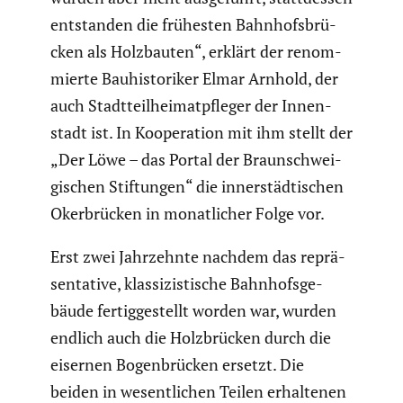
entstanden die frühesten Bahnhofs­brü­
cken als Holzbauten“, erklärt der renom­
mierte Bauhis­to­riker Elmar Arnhold, der
auch Stadt­teil­hei­mat­pfleger der Innen­
stadt ist. In Koope­ra­tion mit ihm stellt der
„Der Löwe – das Portal der Braun­schwei­
gi­schen Stiftungen“ die inner­städ­ti­schen
Okerbrü­cken in monat­li­cher Folge vor.
Erst zwei Jahrzehnte nachdem das reprä­
sen­ta­tive, klassi­zis­ti­sche Bahnhofs­ge­
bäude fertig­ge­stellt worden war, wurden
endlich auch die Holzbrü­cken durch die
eisernen Bogen­brü­cken ersetzt. Die
beiden in wesent­li­chen Teilen erhal­tenen