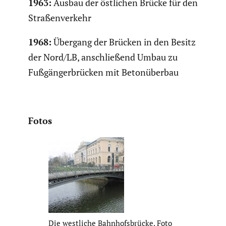
1963:
Ausbau der östlichen Brücke für den
Straßen­ver­kehr
1968:
Übergang der Brücken in den Besitz
der Nord/LB, anschlie­ßend Umbau zu
Fußgän­ger­brü­cken mit Beton­überbau
Fotos
Die westliche Bahnhofs­brücke. Foto