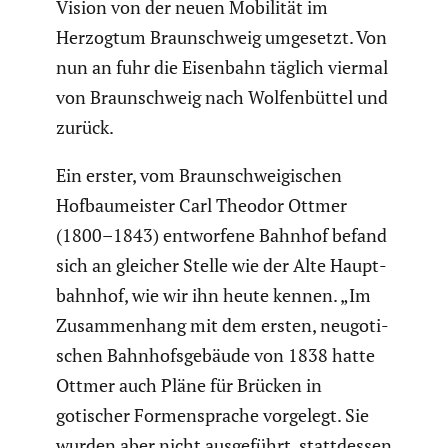
Vision von der neuen Mobilität im
Herzogtum Braun­schweig umgesetzt. Von
nun an fuhr die Eisenbahn täglich viermal
von Braun­schweig nach Wolfen­büttel und
zurück.
Ein erster, vom Braun­schwei­gi­schen
Hofbau­meister Carl Theodor Ottmer
(1800–1843) entwor­fene Bahnhof befand
sich an gleicher Stelle wie der Alte Haupt­
bahnhof, wie wir ihn heute kennen. „Im
Zusam­men­hang mit dem ersten, neugo­ti­
schen Bahnhofs­ge­bäude von 1838 hatte
Ottmer auch Pläne für Brücken in
gotischer Formen­sprache vorgelegt. Sie
wurden aber nicht ausge­führt, statt­dessen