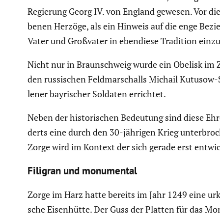
Regierung Georg IV. von England gewesen. Vor dies
benen Herzöge, als ein Hinweis auf die enge Bezi
Vater und Großvater in ebendiese Tradition einzu
Nicht nur in Braun­schweig wurde ein Obelisk im
den russi­schen Feldmar­schalls Michail Kutusow-
lener bayri­scher Soldaten errichtet.
Neben der histo­ri­schen Bedeutung sind diese Ehre
derts eine durch den 30-jährigen Krieg unter­bro­
Zorge wird im Kontext der sich gerade erst entwi
Filigran und monumental
Zorge im Harz hatte bereits im Jahr 1249 eine ur
sche Eisen­hütte. Der Guss der Platten für das Mo