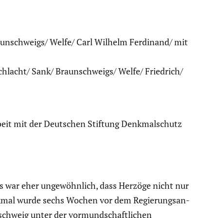
aunschweigs/ Welfe/ Carl Wilhelm Ferdinand/ mit
chlacht/ Sank/ Braunschweigs/ Welfe/ Friedrich/
beit mit der Deutschen Stiftung Denkmal­schutz
s war eher ungewöhn­lich, dass Herzöge nicht nur
nkmal wurde sechs Wochen vor dem Regie­rungs­an­
schweig unter der vormund­schaft­li­chen