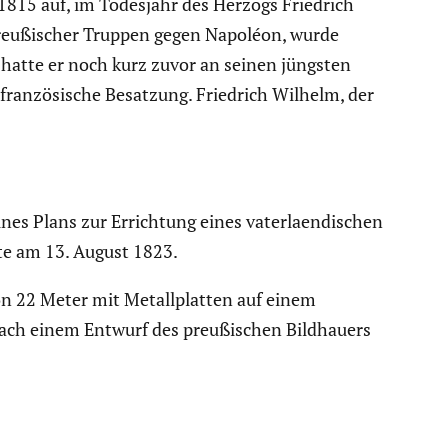
1815 auf, im Todesjahr des Herzogs Friedrich
preußi­scher Truppen gegen Napoléon, wurde
 hatte er noch kurz zuvor an seinen jüngsten
ranzö­si­sche Besatzung. Friedrich Wilhelm, der
nes Plans zur Errich­tung eines vater­laen­di­schen
gte am 13. August 1823.
 22 Meter mit Metall­platten auf einem
nach einem Entwurf des preußi­schen Bildhauers