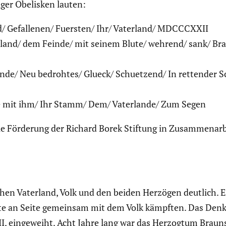
iger Obelisken lauten:
d/ Gefallenen/ Fuersten/ Ihr/ Vaterland/ MDCCCXXII
erland/ dem Feinde/ mit seinem Blute/ wehrend/ sank/ Br
nde/ Neu bedrohtes/ Glueck/ Schuetzend/ In rettender S
re mit ihm/ Ihr Stamm/ Dem/ Vaterlande/ Zum Segen
e Förderung der Richard Borek Stiftung in Zusam­men­ar­
hen Vaterland, Volk und den beiden Herzögen deutlich. E
Seite an Seite gemeinsam mit dem Volk kämpften. Das De
II, einge­weiht. Acht Jahre lang war das Herzogtum Braun­