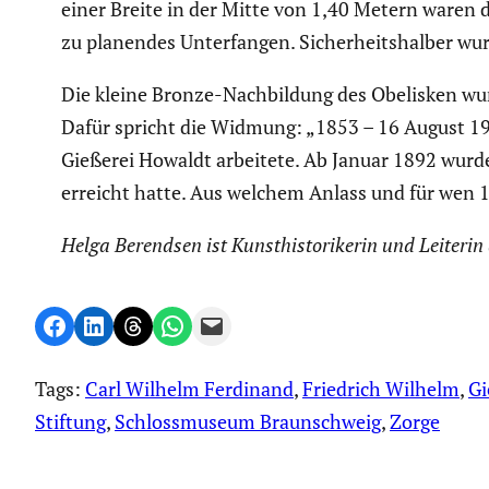
einer Breite in der Mitte von 1,40 Metern waren di
zu planendes Unter­fangen. Sicher­heits­halber wur
Die kleine Bronze-Nachbil­dung des Obelisken wur
Dafür spricht die Widmung: „1853 – 16 August 1903
Gießerei Howaldt arbeitete. Ab Januar 1892 wurde
erreicht hatte. Aus welchem Anlass und für wen 19
Helga Berendsen ist Kunst­his­to­ri­kerin und Leiter
Share on Facebook
Share on LinkedIn
Share on Threads
Share on WhatsApp
Email this Page
Tags:
Carl Wilhelm Ferdinand
, 
Friedrich Wilhelm
, 
Gi
Stiftung
, 
Schlossmuseum Braunschweig
, 
Zorge