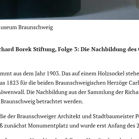
smuseum Braunschweig
ard Borek Stiftung, Folge 3: Die Nachbil­dung des
mmt aus dem Jahr 1903. Das auf einem Holzso­ckel stehe
 das 1823 für die beiden Braun­schwei­gi­schen Herzöge C
enwall. Die Nachbil­dung aus der Sammlung der Richard
s Braun­schweig betrachtet werden.
die der Braun­schweiger Architekt und Stadt­bau­meister 
r hieß zunächst Monument­platz und wurde erst Anfang des