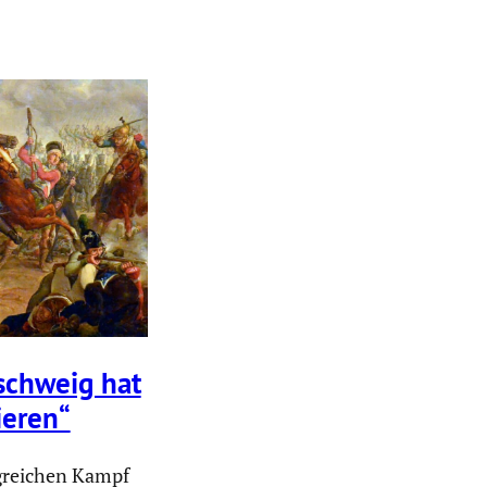
schweig hat
ieren“
g­rei­chen Kampf