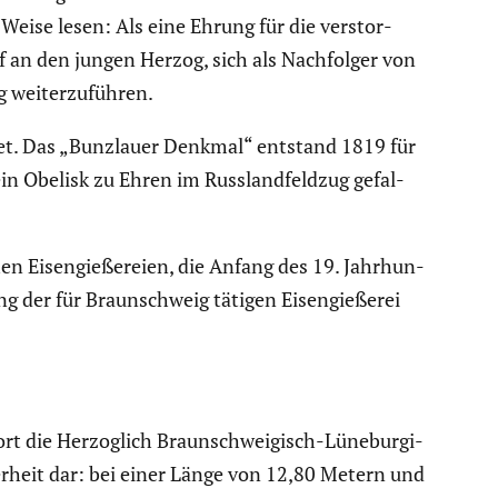
Weise lesen: Als eine Ehrung für die verstor­
 an den jungen Herzog, sich als Nachfolger von
 weiter­zu­führen.
tet. Das „Bunzlauer Denkmal“ entstand 1819 für
n Obelisk zu Ehren im Russland­feldzug gefal­
n Eisen­gie­ße­reien, die Anfang des 19. Jahrhun­
 der für Braun­schweig tätigen Eisen­gie­ßerei
t die Herzog­lich Braun­schwei­gisch-Lünebur­gi­
er­heit dar: bei einer Länge von 12,80 Metern und