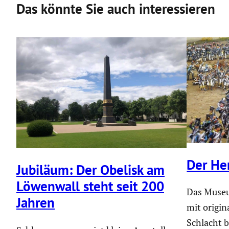
Das könnte Sie auch interessieren
Der He
Jubiläum: Der Obelisk am
Löwenwall steht seit 200
Das Museu
Jahren
mit origi­
Schlacht 