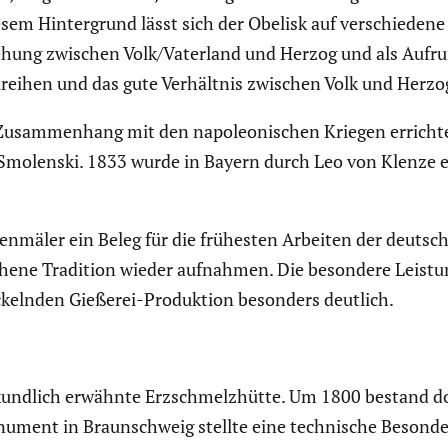
em Hinter­grund lässt sich der Obelisk auf verschie­dene 
ehung zwischen Volk/Vaterland und Herzog und als Aufruf
­reihen und das gute Verhältnis zwischen Volk und Herzog
 Zusam­men­hang mit den napoleo­ni­schen Kriegen errich
Smolenski. 1833 wurde in Bayern durch Leo von Klenze ei
n­mäler ein Beleg für die frühesten Arbeiten der deutsche
chene Tradition wieder aufnahmen. Die besondere Leistung
­ckelnden Gießerei-Produk­tion besonders deutlich.
kund­lich erwähnte Erzschmelz­hütte. Um 1800 bestand dor
nument in Braun­schweig stellte eine techni­sche Beson­d