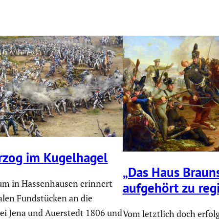
rzog im Kugel­hagel
„Das Haus Braun­
m in Hassen­hausen erinnert
aufgehört zu reg
nalen Fundstü­cken an die
bei Jena und Auerstedt 1806 und
Vom letztlich doch erfol