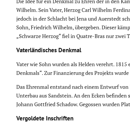
Die Idee für ein Denkmal zu Ehren der in den Käm
Wilhelm. Sein Vater, Herzog Carl Wilhelm Ferdin
jedoch in der Schlacht bei Jena und Auerstedt sch
Sohn, Friedrich Wilhelm, übergeben. Dieser kämpf
„Schwarze Herzog“ fiel in Quatre-Bras nur zwei T
Vater­län­di­sches Denkmal
Vater wie Sohn wurden als Helden verehrt. 1815 ersc
Denkmals“. Zur Finan­zie­rung des Projekts wurde 
Das Ehrenmal entstand nach einem Entwurf von Pe
Unterbau aus Sandstein. An den Ecken befinden s
Johann Gottfried Schadow. Gegossen wurden Platt
Vergol­dete Inschriften