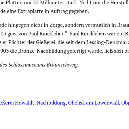
e Platten nur 25 Milli­meter stark. Nicht nur die Herstel
de eine Extra­platte in Auftrag gegeben.
de hingegen nicht in Zorge, sondern vermut­lich in Braun
 gew. von Paul Rinck­leben“. Paul Rinck­leben war ein Bil
 er Pächter der Gießerei, die seit dem Lessing-Denkmal a
03 die Bronze-Nachbil­dung gefertigt wurde, ließ sich bis
in des Schloss­mu­seums Braun­schweig.
eßerei Howaldt
, 
Nachbildung
, 
Obelisk am Löwenwall
, 
Obj