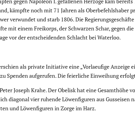
pfen gegen Napoléon I. gefal­lenen Herzöge kam bereits 
and, kämpfte noch mit 71 Jahren als Oberbe­fehls­haber 
wer verwundet und starb 1806. Die Regie­rungs­ge­schäfte
te mit einem Freikorps, der Schwarzen Schar, gegen die f
age vor der entschei­denden Schlacht bei Waterloo.
hien als private Initia­tive eine „Vorlaeu­fige Anzeige ei
zu Spenden aufge­rufen. Die feier­liche Einwei­hung erfol
ter Joseph Krahe. Der Obelisk hat eine Gesamt­höhe von
ich diagonal vier ruhende Löwen­fi­guren aus Gusseisen 
en und Löwen­fi­guren in Zorge im Harz.