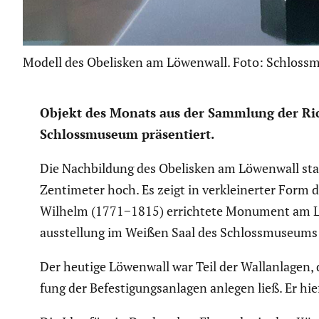
Modell des Obelisken am Löwenwall. Foto: Schlos
Objekt des Monats aus der Sammlung der Rich
Schloss­mu­seum präsen­tiert.
Die Nachbil­dung des Obelisken am Löwenwall sta
Zenti­meter hoch. Es zeigt in verklei­nerter Form
Wilhelm (1771−1815) errich­tete Monument am Löw
aus­stel­lung im Weißen Saal des Schloss­mu­seum
Der heutige Löwenwall war Teil der Wallan­lagen, 
fung der Befes­ti­gungs­an­lagen anlegen ließ. E