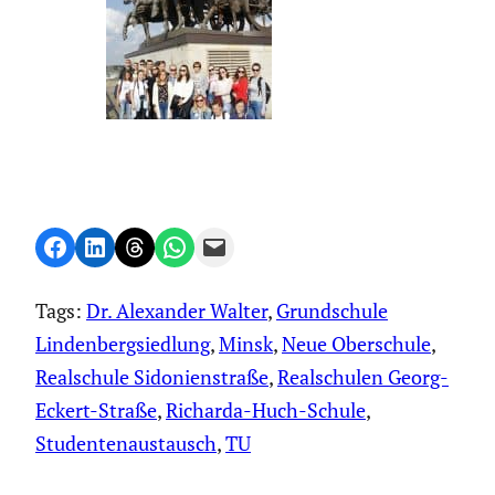
Share on Facebook
Share on LinkedIn
Share on Threads
Share on WhatsApp
Email this Page
Tags:
Dr. Alexander Walter
, 
Grundschule
Lindenbergsiedlung
, 
Minsk
, 
Neue Oberschule
, 
Realschule Sidonienstraße
, 
Realschulen Georg-
Eckert-Straße
, 
Richarda-Huch-Schule
, 
Studentenaustausch
, 
TU