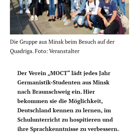
Die Gruppe aus Minsk beim Besuch auf der
Quadriga. Foto: Veranstalter
Der Verein „MOCT“ lädt jedes Jahr
Germa­nistik-Studenten aus Minsk
nach Braun­schweig ein. Hier
bekommen sie die Möglich­keit,
Deutsch­land kennen zu lernen, im
Schul­un­ter­richt zu hospi­tieren und
ihre Sprach­kennt­nisse zu verbes­sern.