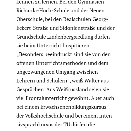
kennen zu lernen. Bei den Gymnasien
Richarda-Huch-Schule und der Neuen
Oberschule, bei den Realschulen Georg-
Eckert-Straße und Sidoni­en­straße und der
Grund­schule Linden­berg­sied­lung dürfen
sie beim Unter­richt hospi­tieren.
„Besonders beein­druckt sind sie von den
offenen Unter­richts­me­thoden und dem
ungezwun­genen Umgang zwischen
Lehrern und Schülern“, weiß Walter aus
Gesprä­chen. Aus Weißruss­land seien sie
viel Frontal­un­ter­richt gewöhnt. Aber auch
bei einem Erwach­se­nen­bil­dungs­kursus
der Volks­hoch­schule und bei einem Inten­
siv­sprach­kursus der TU dürfen die