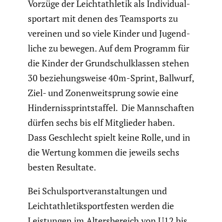
Vorzüge der Leicht­ath­letik als Indivi­du­al­
sportart mit denen des Teamsports zu
vereinen und so viele Kinder und Jugend­
liche zu bewegen. Auf dem Programm für
die Kinder der Grund­schul­klassen stehen
30 bezie­hungs­weise 40m-Sprint, Ballwurf,
Ziel- und Zonen­weit­sprung sowie eine
Hinder­nis­sprint­staffel. Die Mannschaften
dürfen sechs bis elf Mitglieder haben.
Dass Geschlecht spielt keine Rolle, und in
die Wertung kommen die jeweils sechs
besten Resultate.
Bei Schul­sport­ver­an­stal­tungen und
Leicht­ath­le­tik­sport­festen werden die
Leistungen im Alters­be­reich von U12 bis