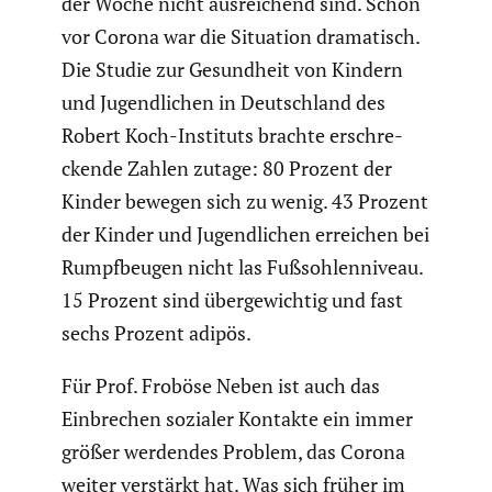
der Woche nicht ausrei­chend sind. Schon
vor Corona war die Situation drama­tisch.
Die Studie zur Gesund­heit von Kindern
und Jugend­li­chen in Deutsch­land des
Robert Koch-Instituts brachte erschre­
ckende Zahlen zutage: 80 Prozent der
Kinder bewegen sich zu wenig. 43 Prozent
der Kinder und Jugend­li­chen erreichen bei
Rumpf­beugen nicht las Fußsoh­len­ni­veau.
15 Prozent sind überge­wichtig und fast
sechs Prozent adipös.
Für Prof. Froböse Neben ist auch das
Einbre­chen sozialer Kontakte ein immer
größer werdendes Problem, das Corona
weiter verstärkt hat. Was sich früher im