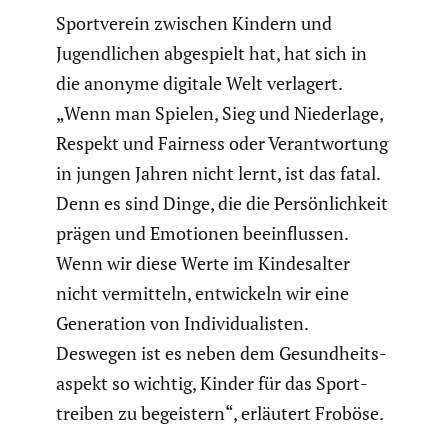
Sport­verein zwischen Kindern und
Jugend­li­chen abgespielt hat, hat sich in
die anonyme digitale Welt verlagert.
„Wenn man Spielen, Sieg und Nieder­lage,
Respekt und Fairness oder Verant­wor­tung
in jungen Jahren nicht lernt, ist das fatal.
Denn es sind Dinge, die die Persön­lich­keit
prägen und Emotionen beein­flussen.
Wenn wir diese Werte im Kindes­alter
nicht vermit­teln, entwi­ckeln wir eine
Genera­tion von Indivi­dua­listen.
Deswegen ist es neben dem Gesund­heits­
aspekt so wichtig, Kinder für das Sport­
treiben zu begeis­tern“, erläutert Froböse.