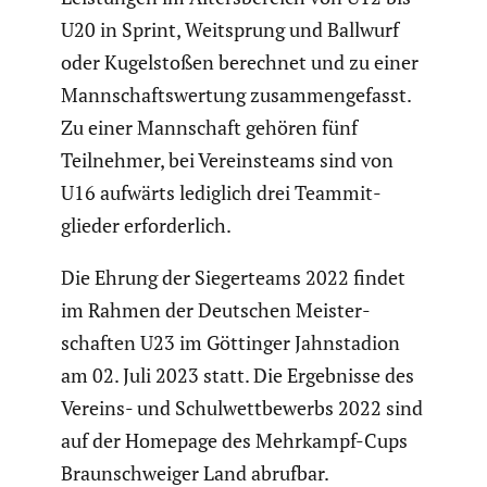
U20 in Sprint, Weitsprung und Ballwurf
oder Kugel­stoßen berechnet und zu einer
Mannschafts­wer­tung zusam­men­ge­fasst.
Zu einer Mannschaft gehören fünf
Teilnehmer, bei Vereins­teams sind von
U16 aufwärts lediglich drei Teammit­
glieder erfor­der­lich.
Die Ehrung der Sieger­teams 2022 findet
im Rahmen der Deutschen Meister­
schaften U23 im Göttinger Jahnsta­dion
am 02. Juli 2023 statt. Die Ergeb­nisse des
Vereins- und Schul­wett­be­werbs 2022 sind
auf der Homepage des Mehrkampf-Cups
Braun­schweiger Land abrufbar.