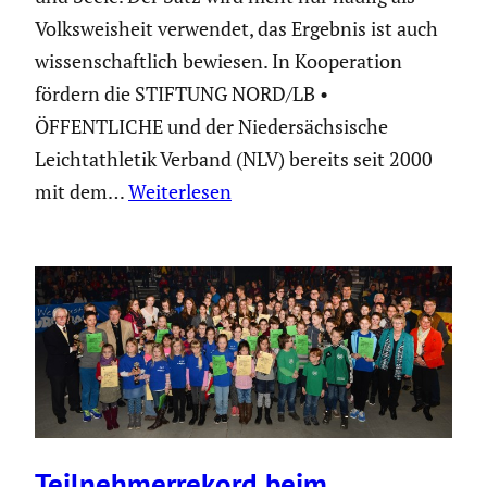
Volks­weis­heit verwendet, das Ergebnis ist auch
wissen­schaft­lich bewiesen. In Koope­ra­tion
fördern die STIFTUNG NORD/LB •
ÖFFENTLICHE und der Nieder­säch­si­sche
Leicht­ath­letik Verband (NLV) bereits seit 2000
mit dem…
Weiterlesen
Teilneh­mer­re­kord beim