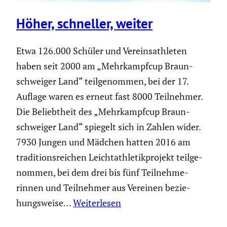
Höher, schneller, weiter
Etwa 126.000 Schüler und Verein­s­ath­leten
haben seit 2000 am „Mehrkampfcup Braun­
schweiger Land“ teilge­nommen, bei der 17.
Auflage waren es erneut fast 8000 Teilnehmer.
Die Beliebt­heit des „Mehrkampfcup Braun­
schweiger Land“ spiegelt sich in Zahlen wider.
7930 Jungen und Mädchen hatten 2016 am
tradi­ti­ons­rei­chen Leicht­ath­le­tik­pro­jekt teilge­
nommen, bei dem drei bis fünf Teilneh­me­
rinnen und Teilnehmer aus Vereinen bezie­
hungs­weise…
Weiterlesen