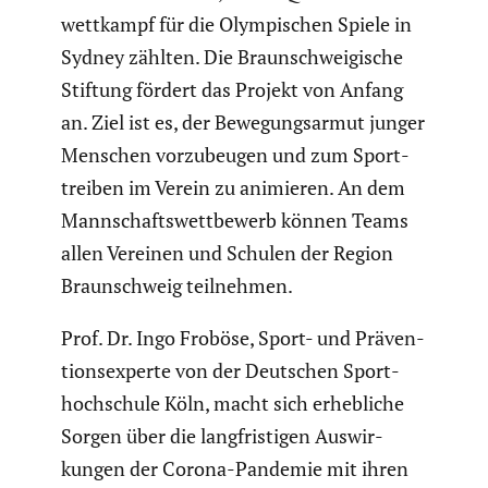
wett­kampf für die Olympi­schen Spiele in
Sydney zählten. Die Braun­schwei­gi­sche
Stiftung fördert das Projekt von Anfang
an. Ziel ist es, der Bewegungs­armut junger
Menschen vorzu­beugen und zum Sport­
treiben im Verein zu animieren. An dem
Mannschafts­wett­be­werb können Teams
allen Vereinen und Schulen der Region
Braun­schweig teilnehmen.
Prof. Dr. Ingo Froböse, Sport- und Präven­
ti­ons­experte von der Deutschen Sport­
hoch­schule Köln, macht sich erheb­liche
Sorgen über die langfris­tigen Auswir­
kungen der Corona-Pandemie mit ihren