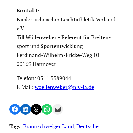
Kontakt:
Nieder­säch­si­scher Leicht­ath­letik-Verband
e.V.
Till Wöllen­weber – Referent für Breiten­
sport und Sport­ent­wick­lung
Ferdinand-Wilhelm-Fricke-Weg 10
30169 Hannover
Telefon: 0511 3389044
E‑Mail:
woellenweber@nlv-la.de
Share on Facebook
Share on LinkedIn
Share on Threads
Share on WhatsApp
Email this Page
Tags:
Braunschweiger Land
, 
Deutsche