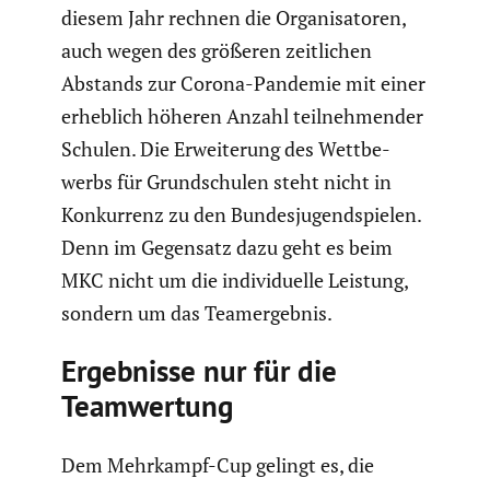
diesem Jahr rechnen die Organi­sa­toren,
auch wegen des größeren zeitli­chen
Abstands zur Corona-Pandemie mit einer
erheblich höheren Anzahl teilneh­mender
Schulen. Die Erwei­te­rung des Wettbe­
werbs für Grund­schulen steht nicht in
Konkur­renz zu den Bundes­ju­gend­spielen.
Denn im Gegensatz dazu geht es beim
MKC nicht um die indivi­du­elle Leistung,
sondern um das Teamer­gebnis.
Ergeb­nisse nur für die
Teamwer­tung
Dem Mehrkampf-Cup gelingt es, die