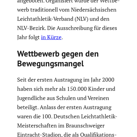
angeboten. Organi­siert wurde der Wettbe­
werb tradi­tio­nell vom Nieder­säch­si­schen
Leicht­ath­letik-Verband (NLV) und den
NLV-Bezirk. Die Ausschrei­bung für dieses
Jahr folgt
in Kürze
.
Wettbe­werb gegen den
Bewegungs­mangel
Seit der ersten Austra­gung im Jahr 2000
haben sich mehr als 150.000 Kinder und
Jugend­liche aus Schulen und Vereinen
beteiligt. Anlass der ersten Austra­gung
waren die 100. Deutschen Leicht­ath­letik-
Meister­schaften im Braun­schweiger
Eintracht-Stadion, die als Quali­fi­ka­ti­ons­