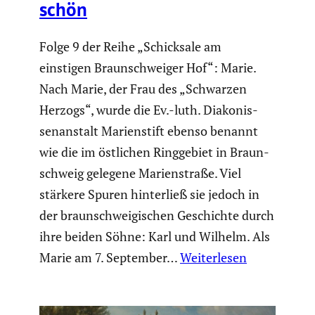
schön
Folge 9 der Reihe „Schick­sale am
einstigen Braun­schweiger Hof“: Marie.
Nach Marie, der Frau des „Schwarzen
Herzogs“, wurde die Ev.-luth. Diako­nis­
sen­an­stalt Marien­stift ebenso benannt
wie die im östlichen Ringge­biet in Braun­
schweig gelegene Marien­straße. Viel
stärkere Spuren hinter­ließ sie jedoch in
der braun­schwei­gi­schen Geschichte durch
ihre beiden Söhne: Karl und Wilhelm. Als
Marie am 7. September…
Weiterlesen