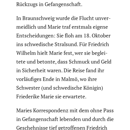
Rückzugs in Gefan­gen­schaft.
In Braun­schweig wurde die Flucht unver­
meid­lich und Marie traf erstmals eigene
Entschei­dungen: Sie floh am 18. Oktober
ins schwe­di­sche Stralsund. Für Friedrich
Wilhelm hielt Marie fest, wer sie beglei­
tete und betonte, dass Schmuck und Geld
in Sicher­heit waren. Die Reise fand ihr
vorläu­figes Ende in Malmö, wo ihre
Schwester (und schwe­di­sche Königin)
Friede­rike Marie sie erwartete.
Maries Korre­spon­denz mit dem ohne Pass
in Gefan­gen­schaft lebenden und durch die
Gescheh­nisse tief getrof­fenen Friedrich