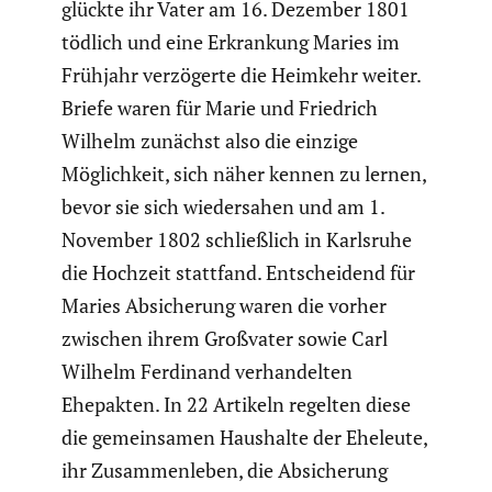
glückte ihr Vater am 16. Dezember 1801
tödlich und eine Erkran­kung Maries im
Frühjahr verzö­gerte die Heimkehr weiter.
Briefe waren für Marie und Friedrich
Wilhelm zunächst also die einzige
Möglich­keit, sich näher kennen zu lernen,
bevor sie sich wieder­sahen und am 1.
November 1802 schließ­lich in Karlsruhe
die Hochzeit stattfand. Entschei­dend für
Maries Absiche­rung waren die vorher
zwischen ihrem Großvater sowie Carl
Wilhelm Ferdinand verhan­delten
Ehepakten. In 22 Artikeln regelten diese
die gemein­samen Haushalte der Eheleute,
ihr Zusam­men­leben, die Absiche­rung