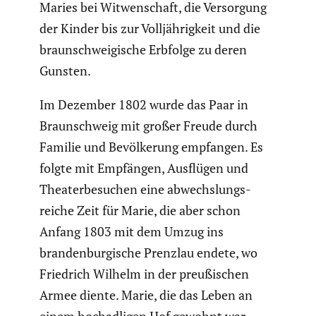
Maries bei Witwen­schaft, die Versor­gung
der Kinder bis zur Volljäh­rig­keit und die
braun­schwei­gi­sche Erbfolge zu deren
Gunsten.
Im Dezember 1802 wurde das Paar in
Braun­schweig mit großer Freude durch
Familie und Bevöl­ke­rung empfangen. Es
folgte mit Empfängen, Ausflügen und
Theater­be­su­chen eine abwechs­lungs­
reiche Zeit für Marie, die aber schon
Anfang 1803 mit dem Umzug ins
branden­bur­gi­sche Prenzlau endete, wo
Friedrich Wilhelm in der preußi­schen
Armee diente. Marie, die das Leben an