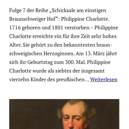
Folge 7 der Reihe „Schick­sale am einstigen
Braun­schweiger Hof“: Philip­pine Charlotte.
1716 geboren und 1801 verstorben – Philip­pine
Charlotte erreichte ein für ihre Zeit sehr hohes
Alter. Sie gehört zu den bekann­testen braun­
schwei­gi­schen Herzo­ginnen. Am 13. März jährt
sich ihr Geburtstag zum 300. Mal. Philip­pine
Charlotte wurde als siebtes der insgesamt
vierzehn Kinder des preußi­schen…
Weiterlesen