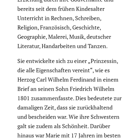
bereits seit dem frühen Kindes­alter
Unter­richt in Rechnen, Schreiben,
Religion, Franzö­sisch, Geschichte,
Geogra­phie, Malerei, Musik, deutscher
Literatur, Handar­beiten und Tanzen.
Sie entwi­ckelte sich zu einer „Prinzessin,
die alle Eigen­schaften vereint“, wie es
Herzog Carl Wilhelm Ferdinand in einem
Brief an seinen Sohn Friedrich Wilhelm
1801 zusam­men­fasste. Dies bedeutete zur
damaligen Zeit, dass sie zurück­hal­tend
und bescheiden war. Wie ihre Schwes­tern
galt sie zudem als Schönheit. Darüber
hinaus war Marie mit 17 Jahren im besten