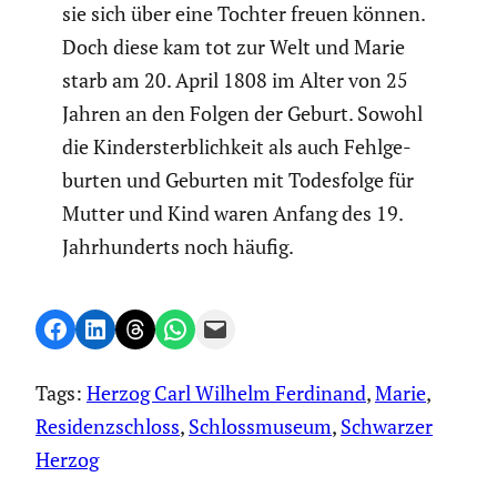
sie sich über eine Tochter freuen können.
Doch diese kam tot zur Welt und Marie
starb am 20. April 1808 im Alter von 25
Jahren an den Folgen der Geburt. Sowohl
die Kinder­sterb­lich­keit als auch Fehlge­
burten und Geburten mit Todes­folge für
Mutter und Kind waren Anfang des 19.
Jahrhun­derts noch häufig.
Share on Facebook
Share on LinkedIn
Share on Threads
Share on WhatsApp
Email this Page
Tags:
Herzog Carl Wilhelm Ferdinand
, 
Marie
, 
Residenzschloss
, 
Schlossmuseum
, 
Schwarzer
Herzog