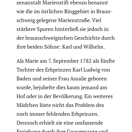
sen­an­stalt Marien­stift ebenso benannt
wie die im östlichen Ringge­biet in Braun­
schweig gelegene Marien­straße. Viel
stärkere Spuren hinter­ließ sie jedoch in
der braun­schwei­gi­schen Geschichte durch
ihre beiden Söhne: Karl und Wilhelm.
Als Marie am 7. September 1782 als fünfte
Tochter des Erbprinzen Karl Ludwig von
Baden und seiner Frau Amalie geboren
wurde, bejubelte dies kaum jemand am
Hof oder in der Bevöl­ke­rung. Ein weiteres
Mädchen löste nicht das Problem des
noch immer fehlenden Erbprinzen.
Dennoch erhielt sie eine umfas­sende
Erziehung durch ihre Gouver­nante und