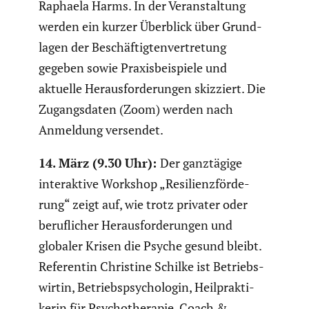
Raphaela Harms. In der Veran­stal­tung
werden ein kurzer Überblick über Grund­
lagen der Beschäf­tig­ten­ver­tre­tung
gegeben sowie Praxis­bei­spiele und
aktuelle Heraus­for­de­rungen skizziert. Die
Zugangs­daten (Zoom) werden nach
Anmeldung versendet.
14. März (9.30 Uhr):
Der ganztä­gige
inter­ak­tive Workshop „Resili­enz­för­de­
rung“ zeigt auf, wie trotz privater oder
beruf­li­cher Heraus­for­de­rungen und
globaler Krisen die Psyche gesund bleibt.
Referentin Christine Schilke ist Betriebs­
wirtin, Betriebs­psy­cho­login, Heilprak­ti­
kerin für Psycho­the­rapie, Coach &