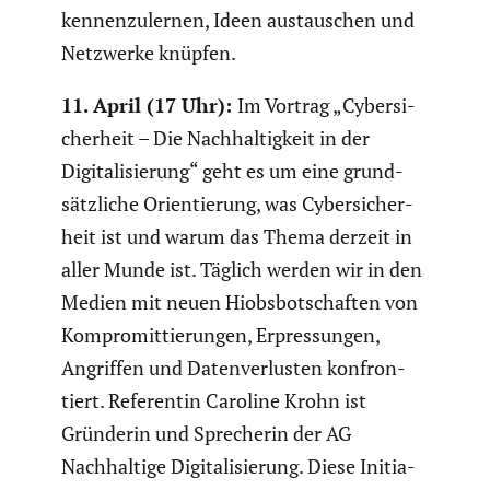
kennen­zu­lernen, Ideen austau­schen und
Netzwerke knüpfen.
11. April (17 Uhr):
Im Vortrag „Cyber­si­
cher­heit – Die Nachhal­tig­keit in der
Digita­li­sie­rung“ geht es um eine grund­
sätz­liche Orien­tie­rung, was Cyber­si­cher­
heit ist und warum das Thema derzeit in
aller Munde ist. Täglich werden wir in den
Medien mit neuen Hiobs­bot­schaften von
Kompro­mit­tie­rungen, Erpres­sungen,
Angriffen und Daten­ver­lusten konfron­
tiert. Referentin Caroline Krohn ist
Gründerin und Sprecherin der AG
Nachhal­tige Digita­li­sie­rung. Diese Initia­