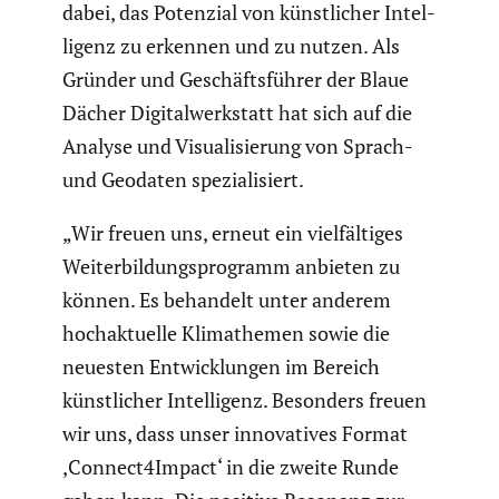
dabei, das Potenzial von künst­li­cher Intel­
li­genz zu erkennen und zu nutzen. Als
Gründer und Geschäfts­führer der Blaue
Dächer Digital­werk­statt hat sich auf die
Analyse und Visua­li­sie­rung von Sprach-
und Geodaten spezia­li­siert.
„Wir freuen uns, erneut ein vielfäl­tiges
Weiter­bil­dungs­pro­gramm anbieten zu
können. Es behandelt unter anderem
hochak­tu­elle Klimathemen sowie die
neuesten Entwick­lungen im Bereich
künst­li­cher Intel­li­genz. Besonders freuen
wir uns, dass unser innova­tives Format
‚Connect4Impact‘ in die zweite Runde