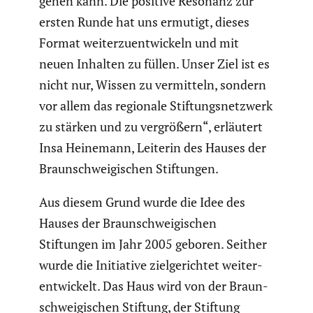
gehen kann. Die positive Resonanz zur
ersten Runde hat uns ermutigt, dieses
Format weiter­zu­ent­wi­ckeln und mit
neuen Inhalten zu füllen. Unser Ziel ist es
nicht nur, Wissen zu vermit­teln, sondern
vor allem das regionale Stiftungs­netz­werk
zu stärken und zu vergrö­ßern“, erläutert
Insa Heinemann, Leiterin des Hauses der
Braun­schwei­gi­schen Stiftungen.
Aus diesem Grund wurde die Idee des
Hauses der Braun­schwei­gi­schen
Stiftungen im Jahr 2005 geboren. Seither
wurde die Initia­tive zielge­richtet weiter­
ent­wi­ckelt. Das Haus wird von der Braun­
schwei­gi­schen Stiftung, der Stiftung