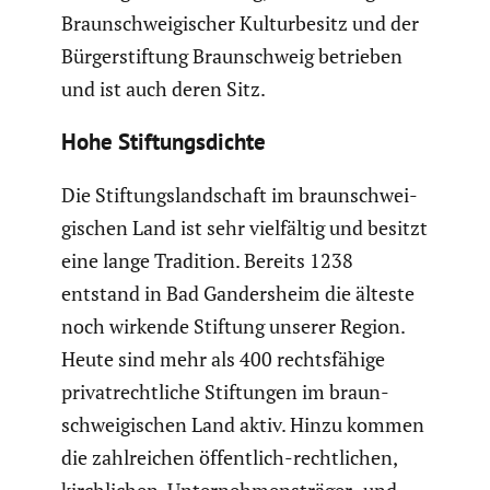
Braun­schwei­gi­scher Kultur­be­sitz und der
Bürger­stif­tung Braun­schweig betrieben
und ist auch deren Sitz.
Hohe Stiftungs­dichte
Die Stiftungs­land­schaft im braun­schwei­
gi­schen Land ist sehr vielfältig und besitzt
eine lange Tradition. Bereits 1238
entstand in Bad Ganders­heim die älteste
noch wirkende Stiftung unserer Region.
Heute sind mehr als 400 rechts­fä­hige
privat­recht­liche Stiftungen im braun­
schwei­gi­schen Land aktiv. Hinzu kommen
die zahlrei­chen öffent­lich-recht­li­chen,