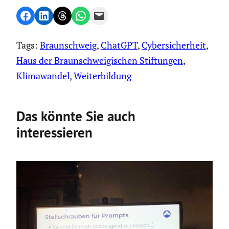
Share on Facebook
Share on LinkedIn
Share on Threads
Share on WhatsApp
Email this Page
Tags:
Braunschweig
, 
ChatGPT
, 
Cybersicherheit
, 
Haus der Braunschweigischen Stiftungen
, 
Klimawandel
, 
Weiterbildung
Das könnte Sie auch
interessieren