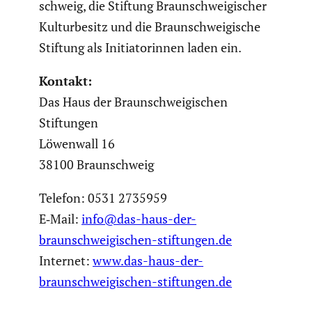
schweig, die Stiftung Braun­schwei­gi­scher
Kultur­be­sitz und die Braun­schwei­gi­sche
Stiftung als Initia­to­rinnen laden ein.
Kontakt:
Das Haus der Braun­schwei­gi­schen
Stiftungen
Löwenwall 16
38100 Braun­schweig
Telefon: 0531 2735959
E‑Mail:
info@das-haus-der-
braunschweigischen-stiftungen.de
Internet:
www.das-haus-der-
braunschweigischen-stiftungen.de