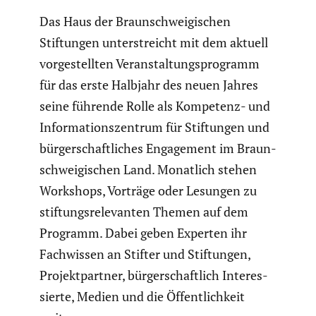
Das Haus der Braun­schwei­gi­schen
Stiftungen unter­streicht mit dem aktuell
vorge­stellten Veran­stal­tungs­pro­gramm
für das erste Halbjahr des neuen Jahres
seine führende Rolle als Kompetenz- und
Infor­ma­ti­ons­zen­trum für Stiftungen und
bürger­schaft­li­ches Engage­ment im Braun­
schwei­gi­schen Land. Monatlich stehen
Workshops, Vorträge oder Lesungen zu
stiftungs­re­le­vanten Themen auf dem
Programm. Dabei geben Experten ihr
Fachwissen an Stifter und Stiftungen,
Projekt­partner, bürger­schaft­lich Inter­es­
sierte, Medien und die Öffent­lich­keit