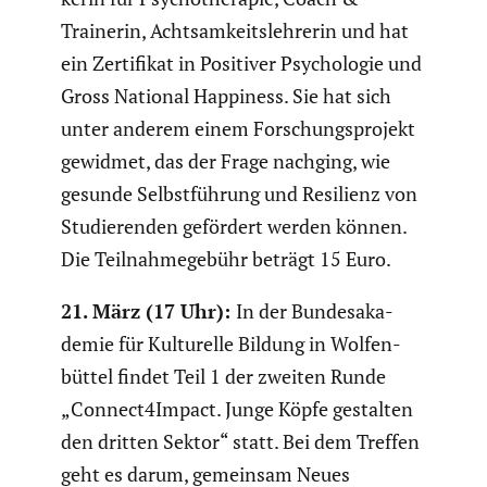
Trainerin, Achtsam­keits­leh­rerin und hat
ein Zerti­fikat in Positiver Psycho­logie und
Gross National Happiness. Sie hat sich
unter anderem einem Forschungs­pro­jekt
gewidmet, das der Frage nachging, wie
gesunde Selbst­füh­rung und Resilienz von
Studie­renden gefördert werden können.
Die Teilnah­me­ge­bühr beträgt 15 Euro.
21. März (17 Uhr):
In der Bundes­aka­
demie für Kultu­relle Bildung in Wolfen­
büttel findet Teil 1 der zweiten Runde
„Connect4Impact. Junge Köpfe gestalten
den dritten Sektor“ statt. Bei dem Treffen
geht es darum, gemeinsam Neues