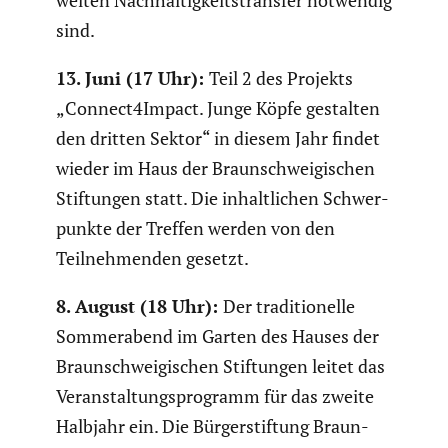
weiten Nachhal­tig­keits­transfer notwendig
sind.
13. Juni (17 Uhr):
Teil 2 des Projekts
„Connect4Impact. Junge Köpfe gestalten
den dritten Sektor“ in diesem Jahr findet
wieder im Haus der Braun­schwei­gi­schen
Stiftungen statt. Die inhalt­li­chen Schwer­
punkte der Treffen werden von den
Teilneh­menden gesetzt.
8. August (18 Uhr):
Der tradi­tio­nelle
Sommer­abend im Garten des Hauses der
Braun­schwei­gi­schen Stiftungen leitet das
Veran­stal­tungs­pro­gramm für das zweite
Halbjahr ein. Die Bürger­stif­tung Braun­