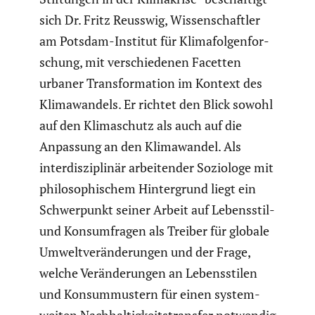
sich Dr. Fritz Reusswig, Wissen­schaftler
am Potsdam-Institut für Klima­fol­gen­for­
schung, mit verschie­denen Facetten
urbaner Trans­for­ma­tion im Kontext des
Klima­wan­dels. Er richtet den Blick sowohl
auf den Klima­schutz als auch auf die
Anpassung an den Klima­wandel. Als
inter­dis­zi­plinär arbei­tender Soziologe mit
philo­so­phi­schem Hinter­grund liegt ein
Schwer­punkt seiner Arbeit auf Lebens­stil-
und Konsum­fragen als Treiber für globale
Umwelt­ver­än­de­rungen und der Frage,
welche Verän­de­rungen an Lebens­stilen
und Konsum­mus­tern für einen system­