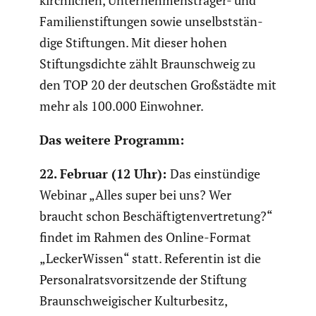
kirch­li­chen, Unter­neh­mens­träger- und
Famili­en­stif­tungen sowie unselbst­stän­
dige Stiftungen. Mit dieser hohen
Stiftungs­dichte zählt Braun­schweig zu
den TOP 20 der deutschen Großstädte mit
mehr als 100.000 Einwohner.
Das weitere Programm:
22. Februar (12 Uhr):
Das einstün­dige
Webinar „Alles super bei uns? Wer
braucht schon Beschäf­tig­ten­ver­tre­tung?“
findet im Rahmen des Online-Format
„Lecker­Wissen“ statt. Referentin ist die
Perso­nal­rats­vor­sit­zende der Stiftung
Braun­schwei­gi­scher Kultur­be­sitz,