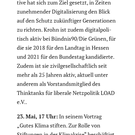
tive hat sich zum Ziel gesetzt, in Zeiten
zuneh­mender Digita­li­sie­rung den Blick
auf den Schutz zukünf­tiger Genera­tionen
zu richten. Krohn ist zudem digital­po­li­
tisch aktiv bei Bündnis90/Die Grünen, für
die sie 2018 für den Landtag in Hessen
und 2021 für den Bundestag kandi­dierte.
Zudem ist sie zivil­ge­sell­schaft­lich seit
mehr als 25 Jahren aktiv, aktuell unter
anderem als Vorstands­mit­glied des
Thinktanks für liberale Netzpo­litik LOAD
e.V..
23. Mai, 17 Uhr:
In seinem Vortrag
„Gutes Klima stiften. Zur Rolle von
Stiftungen in der Klima­krise“ beschäf­tigt