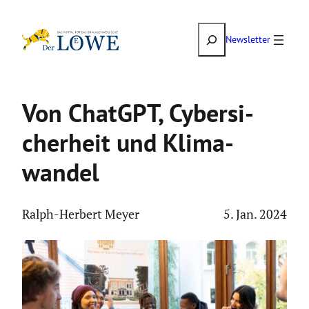
Zum
Suchen
Inhalt
Newsletter
springen
Von ChatGPT, Cyber­si­
cher­heit und Klima­
wandel
Ralph-Herbert Meyer
5. Jan. 2024