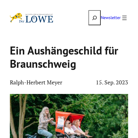
Zum
Suchen
Inhalt
Newsletter
springen
Ein Aushän­ge­schild für
Braun­schweig
Ralph-Herbert Meyer
15. Sep. 2023