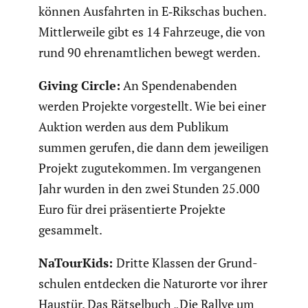
können Ausfahrten in E‑Rikschas buchen.
Mittler­weile gibt es 14 Fahrzeuge, die von
rund 90 ehren­amt­li­chen bewegt werden.
Giving Circle:
An Spenden­abenden
werden Projekte vorge­stellt. Wie bei einer
Auktion werden aus dem Publikum
summen gerufen, die dann dem jewei­ligen
Projekt zugute­kommen. Im vergan­genen
Jahr wurden in den zwei Stunden 25.000
Euro für drei präsen­tierte Projekte
gesammelt.
NaTour­Kids:
Dritte Klassen der Grund­
schulen entdecken die Naturorte vor ihrer
Haustür. Das Rätsel­buch „Die Rallye um