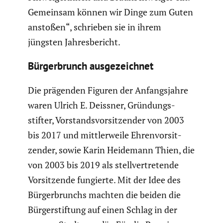
Gemeinsam können wir Dinge zum Guten
anstoßen“, schrieben sie in ihrem
jüngsten Jahres­be­richt.
Bürger­brunch ausge­zeichnet
Die prägenden Figuren der Anfangs­jahre
waren Ulrich E. Deissner, Gründungs­
stifter, Vorstands­vor­sit­zender von 2003
bis 2017 und mittler­weile Ehren­vor­sit­
zender, sowie Karin Heidemann Thien, die
von 2003 bis 2019 als stell­ver­tre­tende
Vorsit­zende fungierte. Mit der Idee des
Bürger­brunchs machten die beiden die
Bürger­stif­tung auf einen Schlag in der