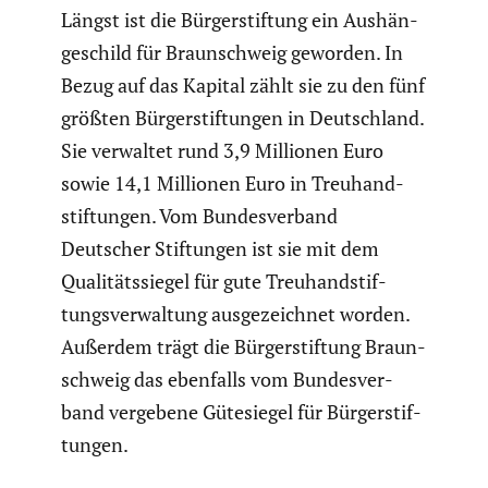
Längst ist die Bürger­stif­tung ein Aushän­
ge­schild für Braun­schweig geworden. In
Bezug auf das Kapital zählt sie zu den fünf
größten Bürger­stif­tungen in Deutsch­land.
Sie verwaltet rund 3,9 Millionen Euro
sowie 14,1 Millionen Euro in Treuhand­
stif­tungen. Vom Bundes­ver­band
Deutscher Stiftungen ist sie mit dem
Quali­täts­siegel für gute Treuhand­stif­
tungs­ver­wal­tung ausge­zeichnet worden.
Außerdem trägt die Bürger­stif­tung Braun­
schweig das ebenfalls vom Bundes­ver­
band vergebene Gütesiegel für Bürger­stif­
tungen.