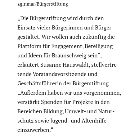
aginmar/Bürgerstiftung
„Die Bürger­stif­tung wird durch den
Einsatz vieler Bürge­rinnen und Bürger
gestaltet. Wir wollen auch zukünftig die
Plattform für Engage­ment, Betei­li­gung
und Ideen für Braun­schweig sein“,
erläutert Susanne Hauswaldt, stell­ver­tre­
tende Vorstands­vor­sit­zende und
Geschäfts­füh­rerin der Bürger­stif­tung.
„Außerdem haben wir uns vorge­nommen,
verstärkt Spenden für Projekte in den
Bereichen Bildung, Umwelt- und Natur­
schutz sowie Jugend- und Alten­hilfe
einzu­werben.“