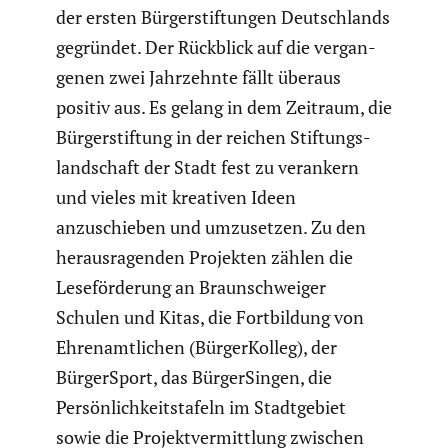
der ersten Bürger­stif­tungen Deutsch­lands
gegründet. Der Rückblick auf die vergan­
genen zwei Jahrzehnte fällt überaus
positiv aus. Es gelang in dem Zeitraum, die
Bürger­stif­tung in der reichen Stiftungs­
land­schaft der Stadt fest zu verankern
und vieles mit kreativen Ideen
anzuschieben und umzusetzen. Zu den
heraus­ra­genden Projekten zählen die
Leseför­de­rung an Braun­schweiger
Schulen und Kitas, die Fortbil­dung von
Ehren­amt­li­chen (Bürger­Kolleg), der
Bürger­Sport, das Bürger­Singen, die
Persön­lich­keits­ta­feln im Stadt­ge­biet
sowie die Projekt­ver­mitt­lung zwischen