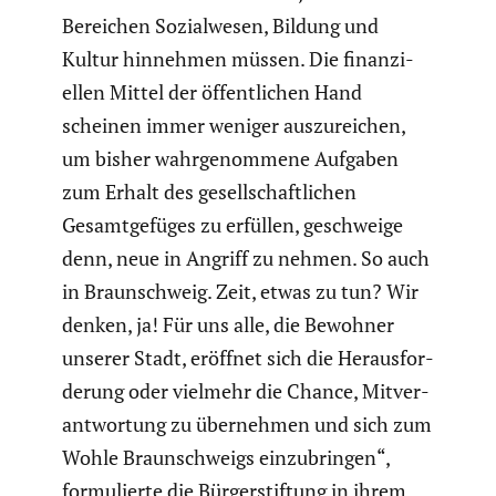
Bereichen Sozial­wesen, Bildung und
Kultur hinnehmen müssen. Die finan­zi­
ellen Mittel der öffent­li­chen Hand
scheinen immer weniger auszu­rei­chen,
um bisher wahrge­nom­mene Aufgaben
zum Erhalt des gesell­schaft­li­chen
Gesamt­ge­füges zu erfüllen, geschweige
denn, neue in Angriff zu nehmen. So auch
in Braun­schweig. Zeit, etwas zu tun? Wir
denken, ja! Für uns alle, die Bewohner
unserer Stadt, eröffnet sich die Heraus­for­
de­rung oder vielmehr die Chance, Mitver­
ant­wor­tung zu übernehmen und sich zum
Wohle Braun­schweigs einzu­bringen“,
formu­lierte die Bürger­stif­tung in ihrem