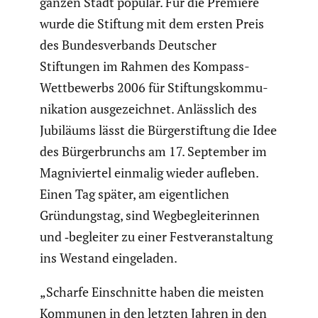
ganzen Stadt populär. Für die Premiere
wurde die Stiftung mit dem ersten Preis
des Bundes­ver­bands Deutscher
Stiftungen im Rahmen des Kompass-
Wettbe­werbs 2006 für Stiftungs­kom­mu­
ni­ka­tion ausge­zeichnet. Anläss­lich des
Jubiläums lässt die Bürger­stif­tung die Idee
des Bürger­brunchs am 17. September im
Magni­viertel einmalig wieder aufleben.
Einen Tag später, am eigent­li­chen
Gründungstag, sind Wegbe­glei­te­rinnen
und ‑begleiter zu einer Festver­an­stal­tung
ins Westand einge­laden.
„Scharfe Einschnitte haben die meisten
Kommunen in den letzten Jahren in den