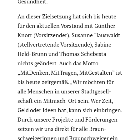
Gesund­heit.
An dieser Zielset­zung hat sich bis heute
für den aktuellen Vorstand mit Günther
Knorr (Vorsit­zender), Susanne Hauswaldt
(stell­ver­tre­tende Vorsit­zende), Sabine
Held-Brunn und Thomas Schebesta
nichts geändert. Auch das Motto
„MitDenken, MitTragen, MitGe­stalten“ ist
bis heute zeitgemäß. „Wir möchten für
alle Menschen in unserer Stadt­ge­sell­
schaft ein Mitmach-Ort sein. Wer Zeit,
Geld oder Ideen hat, kann sich einbringen.
Durch unsere Projekte und Förde­rungen
setzen wir uns direkt für alle Braun­
schwei­ge­rinnen und Braun­schweiger ein.