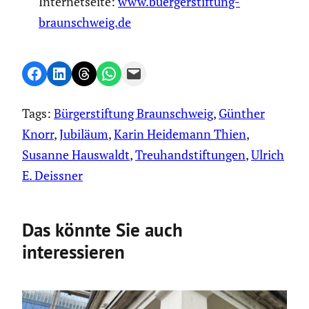
Inter­net­seite:
www.buergerstiftung-
braunschweig.de
Share on Facebook
Share on LinkedIn
Share on Threads
Share on WhatsApp
Email this Page
Tags:
Bürgerstiftung Braunschweig
, 
Günther
Knorr
, 
Jubiläum
, 
Karin Heidemann Thien
, 
Susanne Hauswaldt
, 
Treuhandstiftungen
, 
Ulrich
E. Deissner
Das könnte Sie auch
interessieren