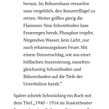
heraus. Im Bühnen­haus versuchte
man vergeb­lich, den Konzert­flügel zu
retten. Weiter griffen gierig die
Flammen. Vom Schnür­boden kam
Feuer­regen herab, Phosphor tropfte.
Nirgendwo Wasser, kein Licht, nur
noch erbar­mungs­loses Feuer. Mit
einem Donner­schlag, wie aus einer
hölli­schen Insze­nie­rung, rasselten
gleich­zeitig Schnür­boden und
Bühnen­boden auf die Tiefe der
Unter­bühne herab.“
Später schrieb Schmücking ein Buch mit
dem Titel „1940 – 1954 im Staats­theater