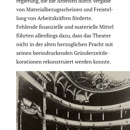
re­gie­rung, die die Arbeiten durch Vergabe
von Materi­al­be­zugs­scheinen und Freistel­
lung von Arbeits­kräften förderte.
Fehlende finan­zi­elle und materi­elle Mittel
führten aller­dings dazu, dass das Theater
nicht in der alten herzog­li­chen Pracht mit
seinen beein­dru­ckenden Gründer­zeit­de­
ko­ra­tionen rekon­stru­iert werden konnte.