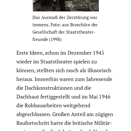
Das Ausmaß der Zerstö­rung war
immens. Foto: aus Broschüre der
Gesell­schaft der Staats­thea­ter­
freunde (1998)
Erste Ideen, schon im Dezember 1945
wieder im Staats­theater spielen zu
können, stellten sich rasch als illuso­risch
heraus. Immerhin waren zum Jahres­ende
die Dachkon­struk­tionen und die
Dachhaut fertig­ge­stellt und im Mai 1946
die Rohbau­ar­beiten weitge­hend
abgeschlossen. Großen Anteil am zügigen
Baufort­schritt hatte die britische Militär­