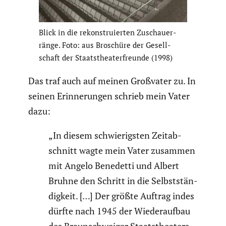
Blick in die rekon­stru­ierten Zuschau­er­
ränge. Foto: aus Broschüre der Gesell­
schaft der Staats­thea­ter­freunde (1998)
Das traf auch auf meinen Großvater zu. In
seinen Erinne­rungen schrieb mein Vater
dazu:
„In diesem schwie­rigsten Zeitab­
schnitt wagte mein Vater zusammen
mit Angelo Benedetti und Albert
Bruhne den Schritt in die Selbst­stän­
dig­keit. […] Der größte Auftrag indes
dürfte nach 1945 der Wieder­aufbau
des Braun­schweiger Staats­thea­ters