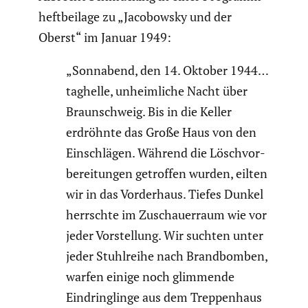
heft­bei­lage zu „Jacobowsky und der
Oberst“ im Januar 1949:
„Sonnabend, den 14. Oktober 1944…
taghelle, unheim­liche Nacht über
Braun­schweig. Bis in die Keller
erdröhnte das Große Haus von den
Einschlägen. Während die Lösch­vor­
be­rei­tungen getroffen wurden, eilten
wir in das Vorder­haus. Tiefes Dunkel
herrschte im Zuschau­er­raum wie vor
jeder Vorstel­lung. Wir suchten unter
jeder Stuhl­reihe nach Brand­bomben,
warfen einige noch glimmende
Eindring­linge aus dem Treppen­haus