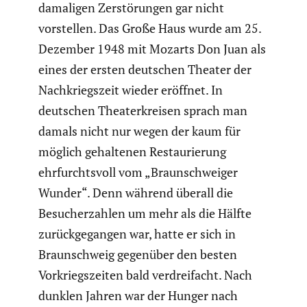
damaligen Zerstö­rungen gar nicht
vorstellen. Das Große Haus wurde am 25.
Dezember 1948 mit Mozarts Don Juan als
eines der ersten deutschen Theater der
Nachkriegs­zeit wieder eröffnet. In
deutschen Theater­kreisen sprach man
damals nicht nur wegen der kaum für
möglich gehal­tenen Restau­rie­rung
ehrfurchts­voll vom „Braun­schweiger
Wunder“. Denn während überall die
Besucher­zahlen um mehr als die Hälfte
zurück­ge­gangen war, hatte er sich in
Braun­schweig gegenüber den besten
Vorkriegs­zeiten bald verdrei­facht. Nach
dunklen Jahren war der Hunger nach