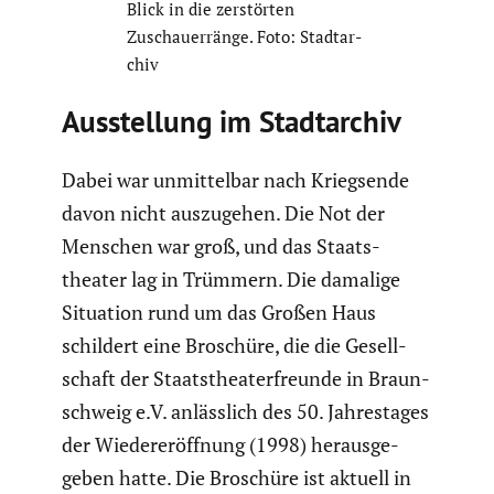
Blick in die zerstörten
Zuschau­er­ränge. Foto: Stadt­ar­
chiv
Ausstel­lung im Stadt­ar­chiv
Dabei war unmit­telbar nach Kriegs­ende
davon nicht auszu­gehen. Die Not der
Menschen war groß, und das Staats­
theater lag in Trümmern. Die damalige
Situation rund um das Großen Haus
schildert eine Broschüre, die die Gesell­
schaft der Staats­thea­ter­freunde in Braun­
schweig e.V. anläss­lich des 50. Jahres­tages
der Wieder­eröff­nung (1998) heraus­ge­
geben hatte. Die Broschüre ist aktuell in