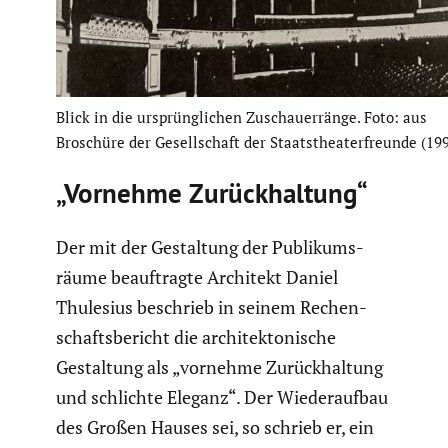
Blick in die ursprüng­li­chen Zuschau­er­ränge. Foto: aus
Broschüre der Gesell­schaft der Staats­thea­ter­freunde (19
„Vornehme Zurück­hal­tung“
Der mit der Gestal­tung der Publi­kums­
räume beauf­tragte Architekt Daniel
Thulesius beschrieb in seinem Rechen­
schafts­be­richt die archi­tek­to­ni­sche
Gestal­tung als „vornehme Zurück­hal­tung
und schlichte Eleganz“. Der Wieder­aufbau
des Großen Hauses sei, so schrieb er, ein