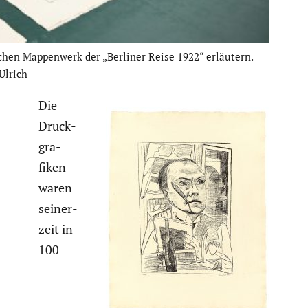
schen Mappen­werk der „Berliner Reise 1922“ erläutern.
Ulrich
Die
Druck­
gra­
fiken
waren
seiner­
zeit in
100