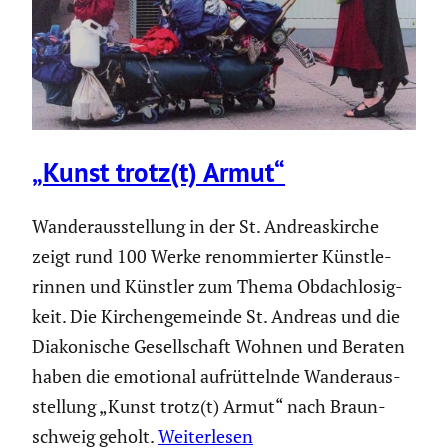
„Kunst trotz(t) Armut“
Wander­aus­stel­lung in der St. Andre­as­kirche
zeigt rund 100 Werke renom­mierter Künst­le­
rinnen und Künstler zum Thema Obdach­lo­sig­
keit. Die Kirchen­ge­meinde St. Andreas und die
Diako­ni­sche Gesell­schaft Wohnen und Beraten
haben die emotional aufrüt­telnde Wander­aus­
stel­lung „Kunst trotz(t) Armut“ nach Braun­
schweig geholt.
Weiterlesen