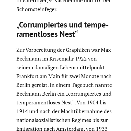
Theater­foyer, 9. Kaschemme und 10. Der
Schorn­stein­feger.
„Corrum­piertes und tempe­
ra­ment­loses Nest“
Zur Vorbe­rei­tung der Graphiken war Max
Beckmann im Krisen­jahr 1922 von
seinem damaligen Lebens­mit­tel­punkt
Frankfurt am Main für zwei Monate nach
Berlin gereist. In einem Tagebuch nannte
Beckmann Berlin ein „corrum­piertes und
tempe­ra­ment­loses Nest“. Von 1904 bis
1914 und nach der Macht­über­nahme des
natio­nal­so­zia­lis­ti­schen Regimes bis zur
Emigra­tion nach Amsterdam, von 1933