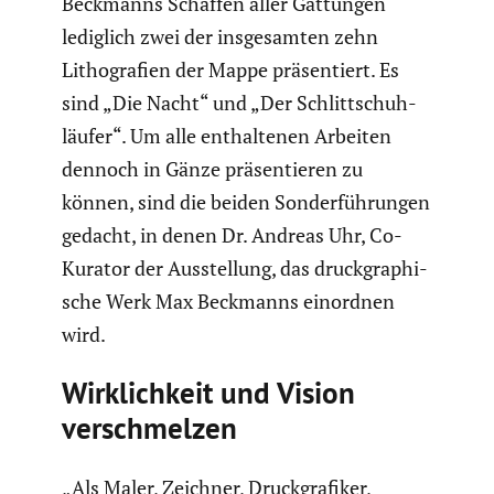
Beckmanns Schaffen aller Gattungen
lediglich zwei der insge­samten zehn
Litho­gra­fien der Mappe präsen­tiert. Es
sind „Die Nacht“ und „Der Schlitt­schuh­
läufer“. Um alle enthal­tenen Arbeiten
dennoch in Gänze präsen­tieren zu
können, sind die beiden Sonder­füh­rungen
gedacht, in denen Dr. Andreas Uhr, Co-
Kurator der Ausstel­lung, das druck­gra­phi­
sche Werk Max Beckmanns einordnen
wird.
Wirklich­keit und Vision
verschmelzen
„Als Maler, Zeichner, Druck­gra­fiker,