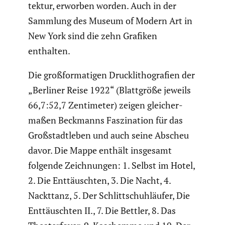
tektur, erworben worden. Auch in der
Sammlung des Museum of Modern Art in
New York sind die zehn Grafiken
enthalten.
Die großfor­ma­tigen Druck­li­tho­gra­fien der
„Berliner Reise 1922“ (Blatt­größe jeweils
66,7:52,7 Zenti­meter) zeigen gleicher­
maßen Beckmanns Faszi­na­tion für das
Großstadt­leben und auch seine Abscheu
davor. Die Mappe enthält insgesamt
folgende Zeich­nungen: 1. Selbst im Hotel,
2. Die Enttäuschten, 3. Die Nacht, 4.
Nackttanz, 5. Der Schlitt­schuh­läufer, Die
Enttäuschten II., 7. Die Bettler, 8. Das