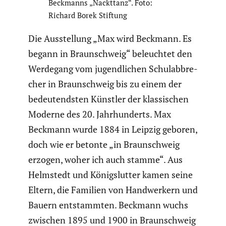
Beckmanns „Nackttanz“. Foto:
Richard Borek Stiftung
Die Ausstel­lung „Max wird Beckmann. Es
begann in Braun­schweig“ beleuchtet den
Werdegang vom jugend­li­chen Schul­ab­bre­
cher in Braun­schweig bis zu einem der
bedeu­tendsten Künstler der klassi­schen
Moderne des 20. Jahrhun­derts. Max
Beckmann wurde 1884 in Leipzig geboren,
doch wie er betonte „in Braun­schweig
erzogen, woher ich auch stamme“. Aus
Helmstedt und Königs­lutter kamen seine
Eltern, die Familien von Handwer­kern und
Bauern entstammten. Beckmann wuchs
zwischen 1895 und 1900 in Braun­schweig