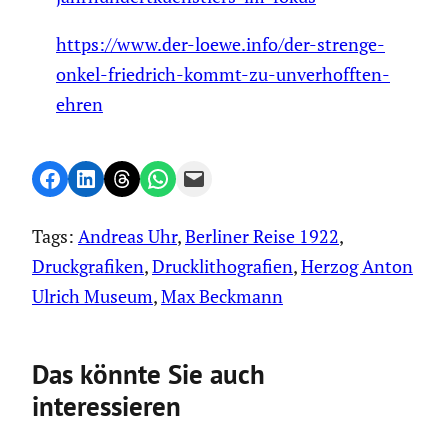
https://www.der-loewe.info/der-strenge-
onkel-friedrich-kommt-zu-unverhofften-
ehren
Share on Facebook
Share on LinkedIn
Share on Threads
Share on WhatsApp
Email this Page
Tags:
Andreas Uhr
, 
Berliner Reise 1922
, 
Druckgrafiken
, 
Drucklithografien
, 
Herzog Anton
Ulrich Museum
, 
Max Beckmann
Das könnte Sie auch
interessieren