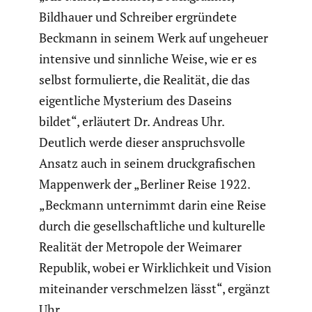
Bildhauer und Schreiber ergrün­dete
Beckmann in seinem Werk auf ungeheuer
intensive und sinnliche Weise, wie er es
selbst formu­lierte, die Realität, die das
eigent­liche Mysterium des Daseins
bildet“, erläutert Dr. Andreas Uhr.
Deutlich werde dieser anspruchs­volle
Ansatz auch in seinem druck­gra­fi­schen
Mappen­werk der „Berliner Reise 1922.
„Beckmann unter­nimmt darin eine Reise
durch die gesell­schaft­liche und kultu­relle
Realität der Metropole der Weimarer
Republik, wobei er Wirklich­keit und Vision
mitein­ander verschmelzen lässt“, ergänzt
Uhr.