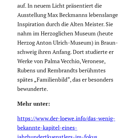
auf. In neuem Licht präsen­tiert die
Ausstel­lung Max Beckmanns lebens­lange
Inspi­ra­tion durch die Alten Meister. Sie
nahm im Herzog­li­chen Museum (heute
Herzog Anton Ulrich-Museum) in Braun­
schweig ihren Anfang. Dort studierte er
Werke von Palma Vecchio, Veronese,
Rubens und Rembrandts berühmtes
spätes „Famili­en­bild“, das er besonders
bewun­derte.
Mehr unter:
https://www.der-loewe.info/das-wenig-
bekannte-kapitel-eines-
jahrhundertkuenstlers-im-fokus