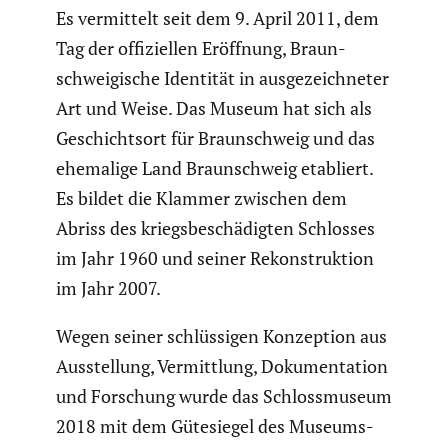
Es vermit­telt seit dem 9. April 2011, dem
Tag der offizi­ellen Eröffnung, Braun­
schwei­gi­sche Identität in ausge­zeich­neter
Art und Weise. Das Museum hat sich als
Geschichtsort für Braun­schweig und das
ehemalige Land Braun­schweig etabliert.
Es bildet die Klammer zwischen dem
Abriss des kriegs­be­schä­digten Schlosses
im Jahr 1960 und seiner Rekon­struk­tion
im Jahr 2007.
Wegen seiner schlüs­sigen Konzep­tion aus
Ausstel­lung, Vermitt­lung, Dokumen­ta­tion
und Forschung wurde das Schloss­mu­seum
2018 mit dem Gütesiegel des Museums­