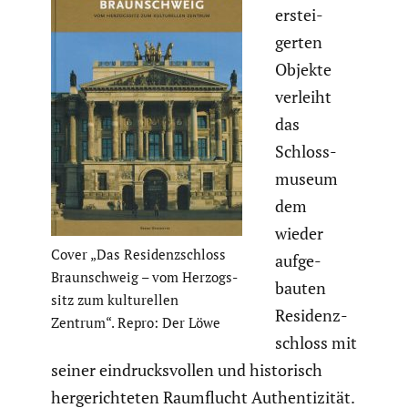
erstei­
gerten
Objekte
verleiht
das
Schloss­
mu­seum
dem
wieder
Cover „Das Residenz­schloss
aufge­
Braun­schweig – vom Herzogs­
bauten
sitz zum kultu­rellen
Residenz­
Zentrum“. Repro: Der Löwe
schloss mit
seiner eindrucks­vollen und histo­risch
herge­rich­teten Raumflucht Authen­ti­zität.