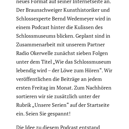
neues Format auf seiner Inter­net­seite an.
Der Braun­schweiger Kunst­his­to­riker und
Schloss­experte Bernd Wedemeyer wird in
einem Podcast hinter die Kulissen des
Schloss­mu­seums blicken.
Geplant sind in
Zusam­men­ar­beit mit unserem Partner
Radio Okerwelle zunächst sieben Folgen
unter dem Titel „Wie das Schloss­mu­seum
lebendig wird – der Löwe zum Hören“. Wir
veröf­fent­li­chen die Beiträge an jedem
ersten Freitag im Monat. Zum Nachhören
sortieren wir sie zusätz­lich unter der
Rubrik „Unsere Serien“ auf der Start­seite
ein. Seien Sie gespannt!
Die Idee zu diesem Podcast entstand