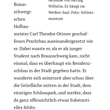
Braun­
Wilhelm. Es hängt im
schwei­gi­
Weißen Saal. Foto: Schloss­
schen
mu­seum
Hofbau­
meister Carl Theodor Ottmer geschaf­
fenen Prachtbau ausein­an­der­ge­setzt wie
er. Dabei wusste er, als er als junger
Student nach Braun­schweig kam, nicht
einmal, dass es überhaupt ein Residenz­
schloss in der Stadt gegeben hatte. Er
wunderte sich seiner­zeit aber schon über
die Grünfläche mitten in der Stadt, dem
einstigen Schloss­park, und merkte, dass
da ganz offen­sicht­lich etwas Substan­ti­
elles fehlte.