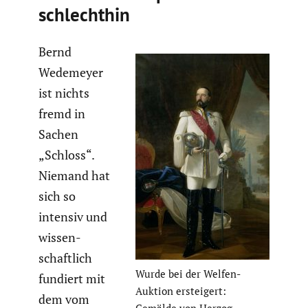
schlechthin
Bernd
Wedemeyer
ist nichts
fremd in
Sachen
„Schloss“.
Niemand hat
sich so
intensiv und
wissen­
schaft­lich
Wurde bei der Welfen-
fundiert mit
Auktion erstei­gert:
dem vom
Gemälde von Herzog