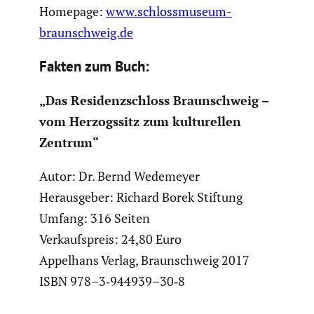
Homepage:
www.schlossmuseum-
braunschweig.de
Fakten zum Buch:
„Das Residenz­schloss Braun­schweig –
vom Herzogs­sitz zum kultu­rellen
Zentrum“
Autor: Dr. Bernd Wedemeyer
Heraus­geber: Richard Borek Stiftung
Umfang: 316 Seiten
Verkaufs­preis: 24,80 Euro
Appelhans Verlag, Braun­schweig 2017
ISBN 978–3‑944939–30‑8