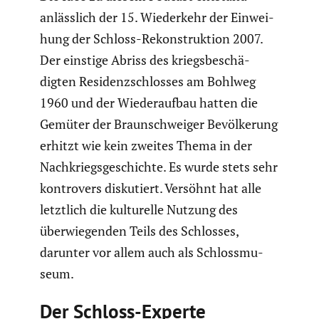
anläss­lich der 15. Wieder­kehr der Einwei­
hung der Schloss-Rekon­struk­tion 2007.
Der einstige Abriss des kriegs­be­schä­
digten Residenz­schlosses am Bohlweg
1960 und der Wieder­aufbau hatten die
Gemüter der Braun­schweiger Bevöl­ke­rung
erhitzt wie kein zweites Thema in der
Nachkriegs­ge­schichte. Es wurde stets sehr
kontro­vers disku­tiert. Versöhnt hat alle
letztlich die kultu­relle Nutzung des
überwie­genden Teils des Schlosses,
darunter vor allem auch als Schloss­mu­
seum.
Der Schloss-Experte