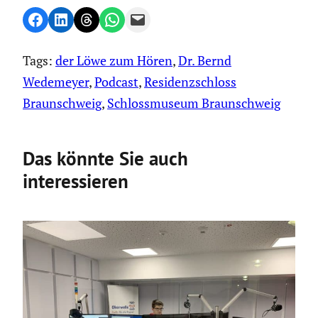
Share on Facebook
Share on LinkedIn
Share on Threads
Share on WhatsApp
Email this Page
Tags:
der Löwe zum Hören
, 
Dr. Bernd
Wedemeyer
, 
Podcast
, 
Residenzschloss
Braunschweig
, 
Schlossmuseum Braunschweig
Das könnte Sie auch
interessieren