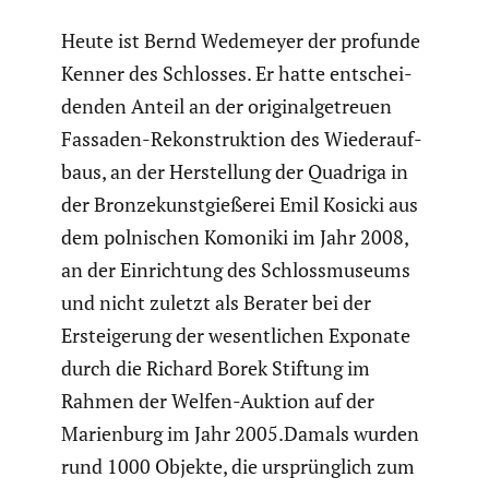
Heute ist Bernd Wedemeyer der profunde
Kenner des Schlosses. Er hatte entschei­
denden Anteil an der origi­nal­ge­treuen
Fassaden-Rekon­struk­tion des Wieder­auf­
baus, an der Herstel­lung der Quadriga in
der Bronze­kunst­gie­ßerei Emil Kosicki aus
dem polni­schen Komoniki im Jahr 2008,
an der Einrich­tung des Schloss­mu­seums
und nicht zuletzt als Berater bei der
Erstei­ge­rung der wesent­li­chen Exponate
durch die Richard Borek Stiftung im
Rahmen der Welfen-Auktion auf der
Marien­burg im Jahr 2005.Damals wurden
rund 1000 Objekte, die ursprüng­lich zum