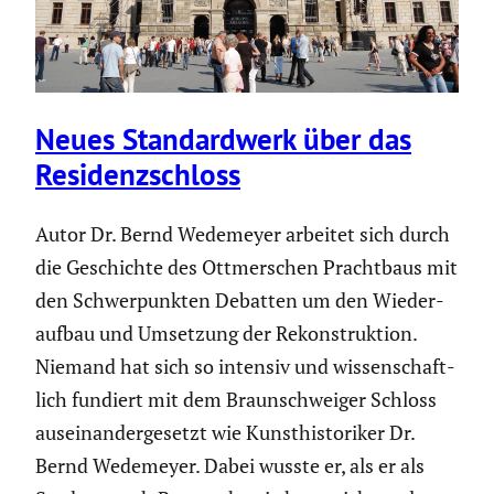
Neues Standard­werk über das
Residenz­schloss
Autor Dr. Bernd Wedemeyer arbeitet sich durch
die Geschichte des Ottmer­schen Pracht­baus mit
den Schwer­punkten Debatten um den Wieder­
aufbau und Umsetzung der Rekon­struk­tion.
Niemand hat sich so intensiv und wissen­schaft­
lich fundiert mit dem Braun­schweiger Schloss
ausein­an­der­ge­setzt wie Kunst­his­to­riker Dr.
Bernd Wedemeyer. Dabei wusste er, als er als