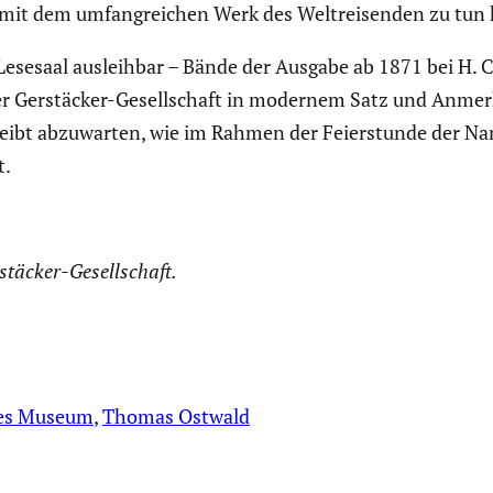
 mit dem umfang­rei­chen Werk des Weltrei­senden zu tun
n Lesesaal ausleihbar – Bände der Ausgabe ab 1871 bei H. C
 Gerstä­cker-Gesell­schaft in modernem Satz und Anmer­k
bleibt abzuwarten, wie im Rahmen der Feier­stunde der Na
t.
tä­cker-Gesell­schaft.
hes Museum
, 
Thomas Ostwald