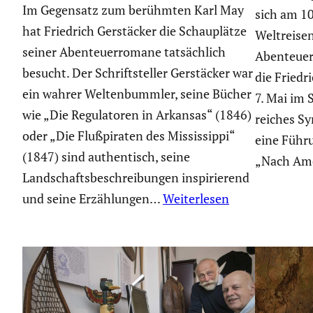
Im Gegensatz zum berühmten Karl May
sich am 1
hat Friedrich Gerstä­cker die Schau­plätze
Weltrei­se
seiner Abenteu­er­ro­mane tatsäch­lich
Abenteu­er
besucht. Der Schrift­steller Gerstä­cker war
die Friedr
ein wahrer Welten­bummler, seine Bücher
7. Mai im
wie „Die Regula­toren in Arkansas“ (1846)
rei­ches 
oder „Die Flußpi­raten des Missis­sippi“
eine Führu
(1847) sind authen­tisch, seine
„Nach Am
Landschafts­be­schrei­bungen inspi­rie­rend
und seine Erzäh­lungen…
Weiterlesen