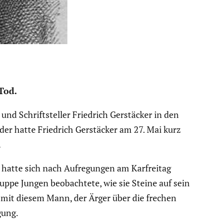
Tod.
d Schrift­steller Friedrich Gerstä­cker in den
r hatte Friedrich Gerstä­cker am 27. Mai kurz
.
nd hatte sich nach Aufre­gungen am Karfreitag
ppe Jungen beobach­tete, wie sie Steine auf sein
 mit diesem Mann, der Ärger über die frechen
gung.