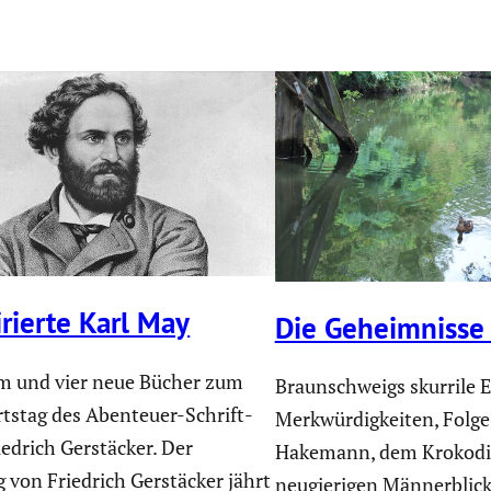
i­rierte Karl May
Die Geheim­nisse
 und vier neue Bücher zum
Braunschweigs skurrile 
tstag des Abenteuer-Schrift­
Merkwürdigkeiten, Folge
riedrich Gerstä­cker. Der
Hakemann, dem Krokodi
 von Friedrich Gerstä­cker jährt
neugierigen Männerblic