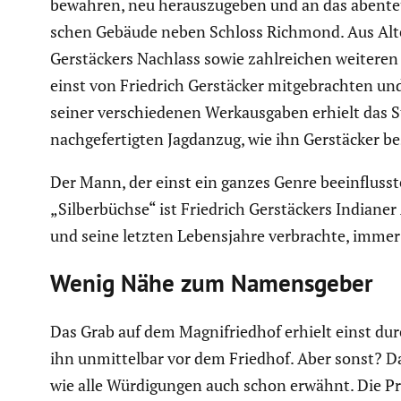
bewahren, neu heraus­zu­geben und an das abenteu­e
schen Gebäude neben Schloss Richmond. Aus Alt
Gerstä­ckers Nachlass sowie zahlrei­chen weiteren
einst von Friedrich Gerstä­cker mitge­brachten u
seiner verschie­denen Werkaus­gaben erhielt das 
nachge­fer­tigten Jagdanzug, wie ihn Gerstä­cker b
Der Mann, der einst ein ganzes Genre beein­flusst
„Silber­büchse“ ist Friedrich Gerstä­ckers Indian
und seine letzten Lebens­jahre verbrachte, immer 
Wenig Nähe zum Namens­geber
Das Grab auf dem Magnif­riedhof erhielt einst durc
ihn unmit­telbar vor dem Friedhof. Aber sonst? Da
wie alle Würdi­gungen auch schon erwähnt. Die Präa