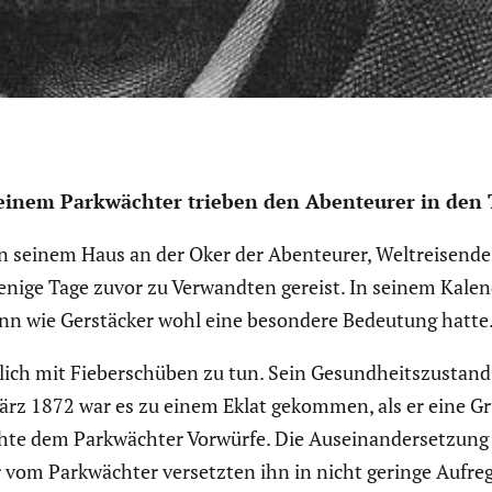
 einem Parkwächter trieben den Abenteurer in den 
n seinem Haus an der Oker der Abenteurer, Weltrei­sende un
ige Tage zuvor zu Verwandten gereist. In seinem Kalende
n wie Gerstä­cker wohl eine besondere Bedeutung hatte
­lich mit Fieber­schüben zu tun. Sein Gesund­heits­zu­sta
ärz 1872 war es zu einem Eklat gekommen, als er eine Gru
te dem Parkwächter Vorwürfe. Die Ausein­an­der­set­zung
r vom Parkwächter versetzten ihn in nicht geringe Aufre