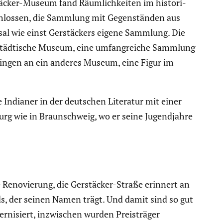
tä­cker-Museum fand Räumlich­keiten im histo­ri­
hlossen, die Sammlung mit Gegen­ständen aus
ksal wie einst Gerstä­ckers eigene Sammlung. Die
s Städti­sche Museum, eine umfang­reiche Sammlung
 gingen an ein anderes Museum, eine Figur im
 Indianer in der deutschen Literatur mit einer
urg wie in Braun­schweig, wo er seine Jugend­jahre
 Renovie­rung, die Gerstä­cker-Straße erinnert an
ds, der seinen Namen trägt. Und damit sind so gut
­ni­siert, inzwi­schen wurden Preis­träger