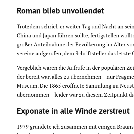
Roman blieb unvoll­endet
Trotzdem schrieb er weiter Tag und Nacht an sein
China und Japan führen sollte, fertig­stellen woll
großer Anteil­nahme der Bevöl­ke­rung im Alter vo
ver­eine aufge­rufen, dem Schrift­steller das letzte
Vergeb­lich waren die Aufrufe in der populären Zei
der bereit war, alles zu übernehmen – nur Fragme
Museum. Die 1865 eröffnete Sammlung im Neustadt
übernommen – leider war zu diesem Zeitpunkt die 
Exponate in alle Winde zerstreut
1979 gründete ich zusammen mit einigen Braun­sch