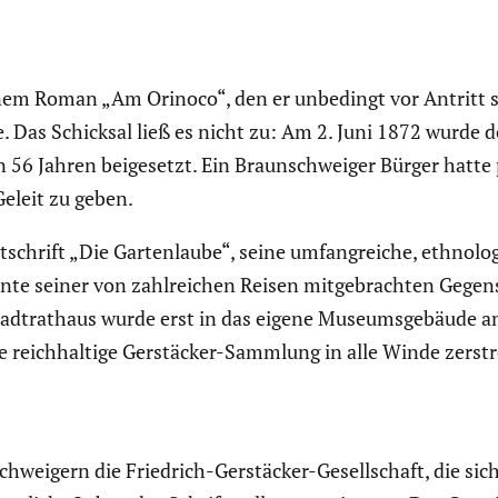
em Roman „Am Orinoco“, den er unbedingt vor Antritt sei
te. Das Schicksal ließ es nicht zu: Am 2. Juni 1872 wurde 
n 56 Jahren beigesetzt. Ein Braun­schweiger Bürger hatte
 Geleit zu geben.
tschrift „Die Garten­laube“, seine umfang­reiche, ethno­l
nte seiner von zahlrei­chen Reisen mitge­brachten Gegen­
­rat­haus wurde erst in das eigene Museums­ge­bäude am
reich­hal­tige Gerstä­cker-Sammlung in alle Winde zerstr
wei­gern die Friedrich-Gerstä­cker-Gesell­schaft, die si