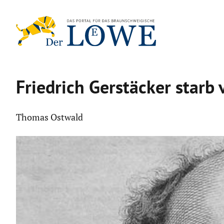
Zum
Inhalt
springen
Friedrich Gerstä­cker starb
Thomas Ostwald