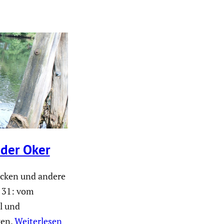
 der Oker
Ecken und andere
 31: vom
l und
ken.
Weiterlesen