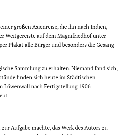
ner großen Asien­reise, die ihn nach Indien,
der Weitge­reiste auf dem Magnif­riedhof unter
 per Plakat alle Bürger und besonders die Gesang­
o­gi­sche Sammlung zu erhalten. Niemand fand sich,
stände finden sich heute im Städti­schen
 Löwenwall nach Fertig­stel­lung 1906
eut.
ch zur Aufgabe machte, das Werk des Autors zu