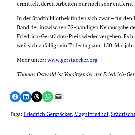
ermittelt, deren Arbeiten nur noch sehr entfernt
In der Stadt­bi­blio­thek finden sich zwar – für de
Band der inzwi­schen 32-bändigen Neuaus­gabe der
Friedrich-Gerstä­cker-Preis wieder vergeben. Es 
weil sich zufällig sein Todestag zum 150. Mal jähr
Mehr unter:
www.gerstaecker.org
Thomas Ostwald ist Vorsit­zender der Friedrich-Gers
Share on Facebook
Share on LinkedIn
Share on Threads
Share on WhatsApp
Email this Page
Tags:
Friedrich Gerstäcker
, 
Magnifriedhof
, 
Städtisc