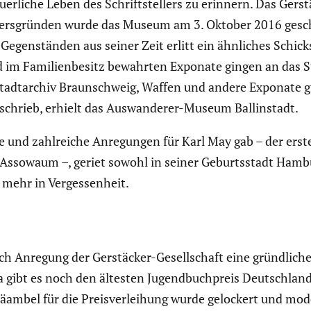
r­liche Leben des Schrift­stel­lers zu erinnern. Das Gers
ers­gründen wurde das Museum am 3. Oktober 2016 gesc
 Gegen­ständen aus seiner Zeit erlitt ein ähnliches Schic
nd im Famili­en­be­sitz bewahrten Exponate gingen an da
Stadt­ar­chiv Braun­schweig, Waffen und andere Exponate
eschrieb, erhielt das Auswan­derer-Museum Ballin­stadt.
e und zahlreiche Anregungen für Karl May gab – der erste
er Assowaum –, geriet sowohl in seiner Geburts­stadt Hamb
mehr in Verges­sen­heit.
h Anregung der Gerstä­cker-Gesell­schaft eine gründ­liche
 gibt es noch den ältesten Jugend­buch­preis Deutsch­lan
mbel für die Preis­ver­lei­hung wurde gelockert und moder