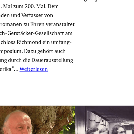
0. Mai zum 200. Mal. Dem
nden und Verfasser von
­ro­manen zu Ehren veran­staltet
ich-Gerstä­cker-Gesell­schaft am
 Schloss Richmond ein umfang­
Symposium. Dazu gehört auch
ng durch die Dauer­aus­stel­lung
erika“…
Weiterlesen