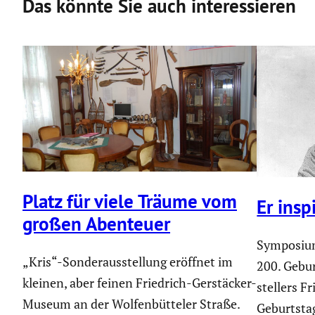
Das könnte Sie auch interessieren
Platz für viele Träume vom
Er insp
großen Abenteuer
Symposium
„Kris“-Sonderausstellung eröffnet im
200. Gebur
kleinen, aber feinen Friedrich-Gerstä­cker-
stel­lers F
Museum an der Wolfen­büt­teler Straße.
Geburtstag