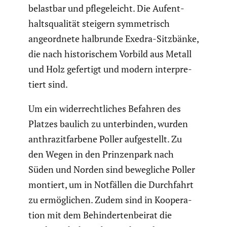
belastbar und pflege­leicht. Die Aufent­
halts­qua­lität steigern symme­trisch
angeord­nete halbrunde Exedra-Sitzbänke,
die nach histo­ri­schem Vorbild aus Metall
und Holz gefertigt und modern inter­pre­
tiert sind.
Um ein wider­recht­li­ches Befahren des
Platzes baulich zu unter­binden, wurden
anthra­zit­far­bene Poller aufge­stellt. Zu
den Wegen in den Prinzen­park nach
Süden und Norden sind beweg­liche Poller
montiert, um in Notfällen die Durch­fahrt
zu ermög­li­chen. Zudem sind in Koope­ra­
tion mit dem Behin­der­ten­beirat die