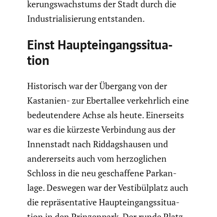
ke­rungs­wachs­tums der Stadt durch die
Indus­tria­li­sie­rung entstanden.
Einst Haupt­ein­gangs­si­tua­
tion
Histo­risch war der Übergang von der
Kastanien- zur Ebert­allee verkehr­lich eine
bedeu­ten­dere Achse als heute. Einer­seits
war es die kürzeste Verbin­dung aus der
Innen­stadt nach Riddags­hausen und
anderer­seits auch vom herzog­li­chen
Schloss in die neu geschaf­fene Parkan­
lage. Deswegen war der Vesti­bül­platz auch
die reprä­sen­ta­tive Haupt­ein­gangs­si­tua­
tion in den Prinzen­park. Der runde Platz