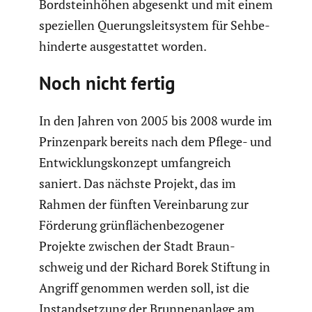
Bordstein­höhen abgesenkt und mit einem
spezi­ellen Querungs­leit­system für Sehbe­
hin­derte ausge­stattet worden.
Noch nicht fertig
In den Jahren von 2005 bis 2008 wurde im
Prinzen­park bereits nach dem Pflege- und
Entwick­lungs­kon­zept umfang­reich
saniert. Das nächste Projekt, das im
Rahmen der fünften Verein­ba­rung zur
Förderung grünflä­chen­be­zo­gener
Projekte zwischen der Stadt Braun­
schweig und der Richard Borek Stiftung in
Angriff genommen werden soll, ist die
Instand­set­zung der Brunnen­an­lage am