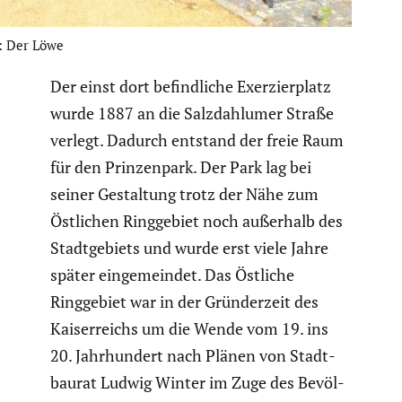
: Der Löwe
Der einst dort befind­liche Exerzier­platz
wurde 1887 an die Salzdah­lumer Straße
verlegt. Dadurch entstand der freie Raum
für den Prinzen­park. Der Park lag bei
seiner Gestal­tung trotz der Nähe zum
Östlichen Ringge­biet noch außerhalb des
Stadt­ge­biets und wurde erst viele Jahre
später einge­meindet. Das Östliche
Ringge­biet war in der Gründer­zeit des
Kaiser­reichs um die Wende vom 19. ins
20. Jahrhun­dert nach Plänen von Stadt­
baurat Ludwig Winter im Zuge des Bevöl­