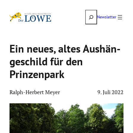
Zum
Suchen
Inhalt
Newsletter
springen
Ein neues, altes Aushän­
ge­schild für den
Prinzen­park
Ralph-Herbert Meyer
9. Juli 2022