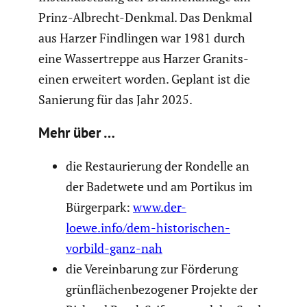
Prinz-Albrecht-Denkmal. Das Denkmal
aus Harzer Findlingen war 1981 durch
eine Wasser­treppe aus Harzer Granits­
einen erweitert worden. Geplant ist die
Sanierung für das Jahr 2025.
Mehr über …
die Restau­rie­rung der Rondelle an
der Badetwete und am Portikus im
Bürger­park:
www.der-
loewe.info/dem-historischen-
vorbild-ganz-nah
die Verein­ba­rung zur Förderung
grünflä­chen­be­zo­gener Projekte der