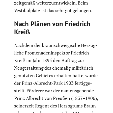
zeitgemäß weiter­zu­ent­wi­ckeln. Beim
Vesti­bül­platz ist das sehr gut gelungen.
Nach Plänen von Friedrich
Kreiß
Nachdem der braun­schwei­gi­sche Herzog­
liche Prome­na­den­in­spektor Friedrich
Kreiß im Jahr 1895 den Auftrag zur
Neuge­stal­tung des ehemalig militä­risch
genutzten Gebietes erhalten hatte, wurde
der Prinz-Albrecht-Park 1903 fertig­ge­
stellt. Förderer war der namens­ge­bende
Prinz Albrecht von Preußen (1837–1906),
seiner­zeit Regent des Herzog­tums Braun­