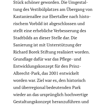
Stück schöner geworden. Die Umgestal­
tung des Vesti­bül­platzes am Übergang von
Kasta­ni­en­allee zur Ebert­allee nach histo­
ri­schem Vorbild ist abgeschlossen und
stellt eine erheb­liche Verbes­se­rung des
Stadt­bilds an dieser Stelle dar. Die
Sanierung ist mit Unter­stüt­zung der
Richard Borek Stiftung reali­siert worden.
Grundlage dafür war das Pflege- und
Entwick­lungs­kon­zept für den Prinz-
Albrecht-Park, das 2001 entwi­ckelt
worden war. Ziel war es, den histo­risch
und überre­gional bedeu­tenden Park
wieder an das ursprüng­lich hochwer­tige
Gestal­tungs­kon­zept heran­zu­führen und