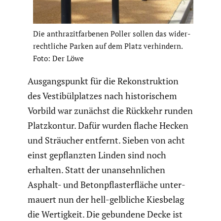
Die anthra­zit­far­benen Poller sollen das wider­
recht­liche Parken auf dem Platz verhin­dern.
Foto: Der Löwe
Ausgangs­punkt für die Rekon­struk­tion
des Vesti­bül­platzes nach histo­ri­schem
Vorbild war zunächst die Rückkehr runden
Platz­kontur. Dafür wurden flache Hecken
und Sträucher entfernt. Sieben von acht
einst gepflanzten Linden sind noch
erhalten. Statt der unansehn­li­chen
Asphalt- und Beton­pflas­ter­fläche unter­
mauert nun der hell-gelbliche Kiesbelag
die Wertig­keit. Die gebundene Decke ist