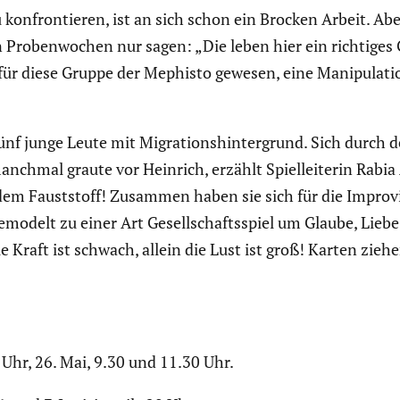
onfron­tieren, ist an sich schon ein Brocken Arbeit. Abe
n Proben­wo­chen nur sagen: „Die leben hier ein richtiges
ür diese Gruppe der Mephisto gewesen, eine Manipu­la­ti­o
f junge Leute mit Migra­ti­ons­hin­ter­grund. Sich durch d
anchmal graute vor Heinrich, erzählt Spiel­lei­terin Rabia
m Faust­stoff! Zusammen haben sie sich für die Impro­vi­
delt zu einer Art Gesell­schafts­spiel um Glaube, Liebe, 
e Kraft ist schwach, allein die Lust ist groß! Karten zie
 Uhr, 26. Mai, 9.30 und 11.30 Uhr.