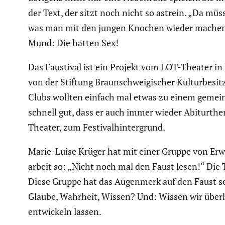
der Text, der sitzt noch nicht so astrein. „Da m
was man mit den jungen Knochen wieder machen ka
Mund: Die hatten Sex!
Das Faustival ist ein Projekt vom LOT-Theater in 
von der Stiftung Braun­schwei­gi­scher Kultur­be­s
Clubs wollten einfach mal etwas zu einem gemein­
schnell gut, dass er auch immer wieder Abitur­the
Theater, zum Festi­val­hin­ter­grund.
Marie-Luise Krüger hat mit einer Gruppe von Erwa
ar­beit so: „Nicht noch mal den Faust lesen!“ Di
Diese Gruppe hat das Augenmerk auf den Faust selbs
Glaube, Wahrheit, Wissen? Und: Wissen wir überhau
entwi­ckeln lassen.