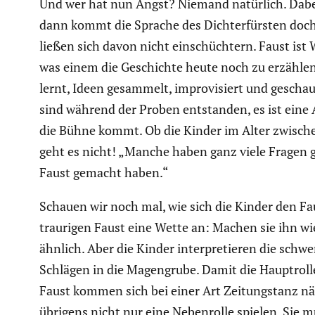
Und wer hat nun Angst? Niemand natürlich. Dabei
dann kommt die Sprache des Dichter­fürsten doch 
ließen sich davon nicht einschüch­tern. Faust ist 
was einem die Geschichte heute noch zu erzählen
lernt, Ideen gesammelt, impro­vi­siert und gescha
sind während der Proben entstanden, es ist eine 
die Bühne kommt. Ob die Kinder im Alter zwische
geht es nicht! „Manche haben ganz viele Fragen ge
Faust gemacht haben.“
Schauen wir noch mal, wie sich die Kinder den Fau
traurigen Faust eine Wette an: Machen sie ihn wie
ähnlich. Aber die Kinder inter­pre­tieren die schw
Schlägen in die Magen­grube. Damit die Haupt­roll
Faust kommen sich bei einer Art Zeitungs­tanz näh
übrigens nicht nur eine Neben­rolle spielen. Sie m