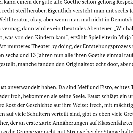
 kann einem der gute alte Goethe schon gehörig Respek
recht steil herüber. Eigent­lich versteht man mit sechs 
Weltli­te­ratur, okay, aber wenn man mal nicht in Demuts­
 vermag, dann wird es ein theatrales Abenteuer. „Wir h
ut, was von den Kindern kam“, erzählt Spiel­lei­terin Mi
Art munteres Theater by doing, der Entste­hungs­pro­zess
n sechs und 13 Jahren nun alle ihren Goethe einmal rauf
stellt, manche fanden den Origi­nal­text echt doof, aber 
st anver­wan­delt haben. Da sind Meff und Fisto, echtes T
der froh, bekommen sie seine Seele. Faust schlägt ein un
ere Kost der Geschichte auf ihre Weise: frech, mit mächti
en auf viele Schultern verteilt sind, gibt es eben viele 
er, der an erste zarte Annähe­rungen auf Klassen­fahrten
uss die Gruppe gar nicht mit Strenge bei der Stange halte