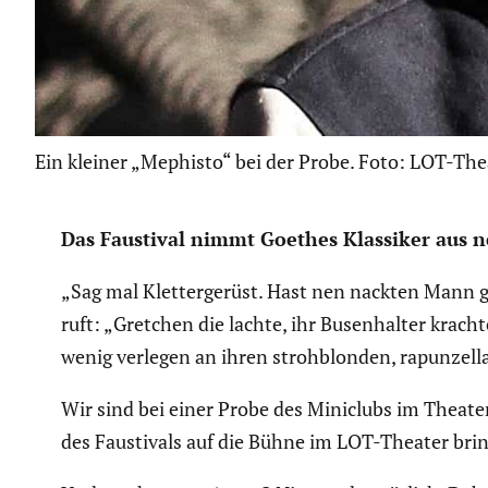
Ein kleiner „Mephisto“ bei der Probe. Foto: LOT-The
Das Faustival nimmt Goethes Klassiker aus ne
„Sag mal Kletter­ge­rüst. Hast nen nackten Mann 
ruft: „Gretchen die lachte, ihr Busen­halter krac
wenig verlegen an ihren stroh­blonden, rapun­zel­
Wir sind bei einer Probe des Miniclubs im Theate
des Fausti­vals auf die Bühne im LOT-Theater bri