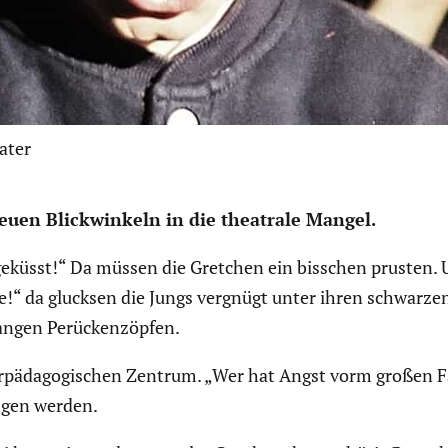
ater
uen Blick­win­keln in die theatrale Mangel.
geküsst!“ Da müssen die Gretchen ein bisschen prusten. 
hte!“ da glucksen die Jungs vergnügt unter ihren schwarze
langen Perücken­zöpfen.
r­päd­ago­gi­schen Zentrum. „Wer hat Angst vorm großen 
ngen werden.