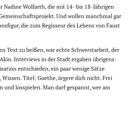
r Nadine Wolfarth, die mit 14- bis 18-Jährigen
 Gemein­schafts­pro­jekt. Und wollen manchmal gar
ns­figur, die zum Regisseur des Lebens von Faust
en Text zu beißen, war echte Schwerst­ar­beit, der
 Akin. Inter­views in der Stadt ergaben übrigens:
sa­tion entschieden, ein paar wenige Sätze
Wissen. Titel: Goethe, ärgere dich nicht. Frei
hen und losspielen. Man darf gespannt, wer am