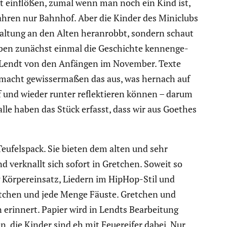
t einflößen, zumal wenn man noch ein Kind ist,
Jahren nur Bahnhof. Aber die Kinder des Miniclubs
hal­tung an den Alten heran­robbt, sondern schaut
aben zunächst einmal die Geschichte kennen­ge­
rja Lendt von den Anfängen im November. Texte
 macht gewis­ser­maßen das aus, was hernach auf
 und wieder runter reflek­tieren können – darum
alle haben das Stück erfasst, dass wir aus Goethes
eufels­pack. Sie bieten dem alten und sehr
d verknallt sich sofort in Gretchen. Soweit so
g Körper­ein­satz, Liedern im HipHop-Stil und
Gretchen und jede Menge Fäuste. Gretchen und
 erinnert. Papier wird in Lendts Bearbei­tung
n, die Kinder sind eh mit Feuer­eifer dabei. Nur