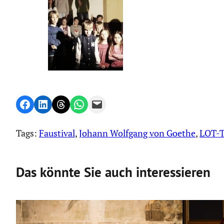
Share on Facebook
Share on LinkedIn
Share on Threads
Share on WhatsApp
Email this Page
Tags:
Faustival
, 
Johann Wolfgang von Goethe
, 
LOT-T
Das könnte Sie auch interessieren