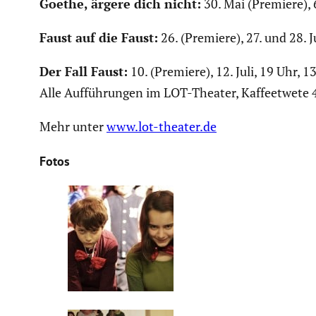
Goethe, ärgere dich nicht:
30. Mai (Premiere), 6
Faust auf die Faust:
26. (Premiere), 27. und 28. J
Der Fall Faust:
10. (Premiere), 12. Juli, 19 Uhr, 13
Alle Auffüh­rungen im LOT-Theater, Kaffee­t­wete 
Mehr unter
www.lot-theater.de
Fotos