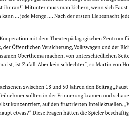
üsst ihr ran!“ Mitunter muss man kichern, wenn sich Faus
nn … jede Menge .… Nach der ersten Liebes­nacht jeden­
Koope­ra­tion mit dem Theater­päd­ago­gi­schen Zentrum f
itz, der Öffent­li­chen Versi­che­rung, Volks­wagen und der
samen Oberthema machen, von unter­schied­li­chen Seiten
ma ist, ist Zufall. Aber kein schlechter“, so Martin von
ch­senen zwischen 18 und 50 Jahren den Beitrag „Faust au
e Teilnehmer sollten in der Erinne­rung kramen und schau
t konzen­triert, auf den frustrierten Intel­lek­tu­ellen. 
pt etwas?“ Diese Fragen hätten die Spieler beschäf­tigt 